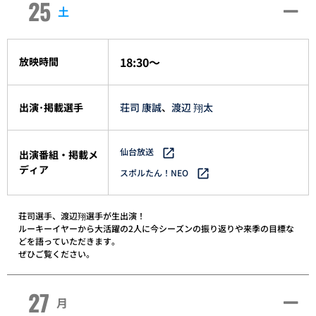
25
土
18:30～
放映時間
出演･掲載選手
荘司 康誠
、
渡辺 翔太
仙台放送
出演番組・掲載メ
ディア
スポルたん！NEO
荘司選手、渡辺翔選手が生出演！
ルーキーイヤーから大活躍の2人に今シーズンの振り返りや来季の目標な
どを語っていただきます。
ぜひご覧ください。
27
月