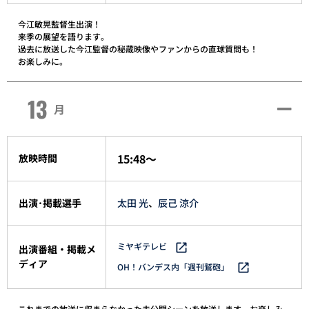
今江敏晃監督生出演！
来季の展望を語ります。
過去に放送した今江監督の秘蔵映像やファンからの直球質問も！
お楽しみに。
13
月
15:48～
放映時間
出演･掲載選手
太田 光
、
辰己 涼介
ミヤギテレビ
出演番組・掲載メ
ディア
OH！バンデス内「週刊鷲砲」
これまでの放送に収まらなかった未公開シーンを放送します。お楽しみ