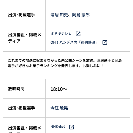
出演･掲載選手
酒居 知史
、
岡島 豪郎
ミヤギテレビ
出演番組・掲載メ
ディア
OH！バンデス内「週刊鷲砲」
これまでの放送に収まらなかった未公開シーンを放送。酒居選手と岡島
選手が好きなお菓子ランキングを発表します。お楽しみに！
18:10〜
放映時間
出演･掲載選手
今江 敏晃
NHK仙台
出演番組・掲載メ