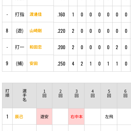
-
打
指
.160
1
0
0
0
0
0
0
渡邊佳
8
(
遊
)
.220
2
0
0
0
0
0
0
山崎剛
-
打
一
.200
2
0
0
0
0
2
0
和田恋
9
(
捕
)
.250
4
2
1
0
1
1
0
安田
打
選
1
2
3
4
5
6
順
手
回
回
回
回
回
回
名
1
辰己
遊安
右中本
左飛