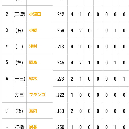
2
(
三
遊
)
.242
4
1
0
0
0
0
0
小深田
3
(
右
)
.259
4
2
0
1
0
1
0
小郷
4
(
二
)
.213
4
1
0
0
0
0
0
浅村
5
(
左
)
.245
4
2
1
0
0
1
0
岡島
6
(
一
三
)
.273
2
1
0
0
0
0
1
鈴木
-
打
三
.222
1
0
0
0
0
0
0
フランコ
7
(
指
)
.180
2
0
0
0
0
0
0
島内
-
打
指
.250
1
0
0
0
0
1
0
炭谷