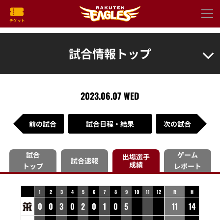
試合情報トップ
2023.06.07 WED
前の試合
試合日程・結果
次の試合
試合
ゲーム
出場選手
試合速報
成績
トップ
レポート
1
2
3
4
5
6
7
8
9
10
11
12
R
H
0
0
3
0
2
0
1
0
5
11
14