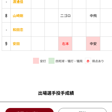
-
渡邊佳
8
山崎剛
二ゴロ
中飛
-
和田恋
9
安田
右本
中安
安打
四死球・犠打・犠飛
赤
得点あり
出場選手投手成績