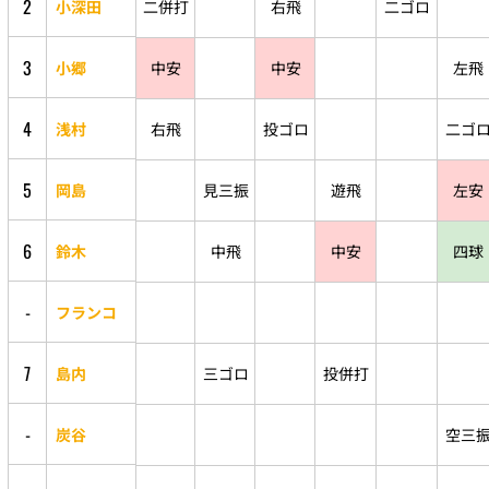
2
小深田
二併打
右飛
二ゴロ
3
小郷
中安
中安
左飛
4
浅村
右飛
投ゴロ
二ゴ
5
岡島
見三振
遊飛
左安
6
鈴木
中飛
中安
四球
-
フランコ
7
島内
三ゴロ
投併打
-
炭谷
空三