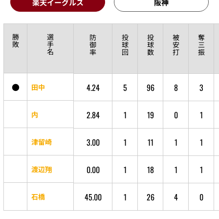
楽天イーグルス
阪神
勝
選
防
投
投
被
奪
敗
手
御
球
球
安
三
名
率
回
数
打
振
●
4.24
5
96
8
3
田中
2.84
1
19
0
1
内
3.00
1
11
1
1
津留崎
0.00
1
18
1
1
渡辺翔
45.00
1
26
4
0
石橋