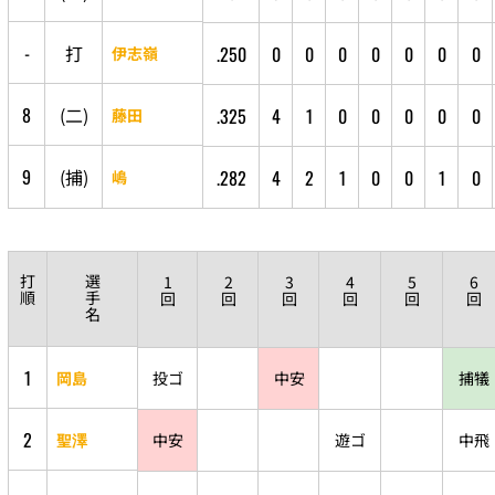
-
打
.250
0
0
0
0
0
0
0
伊志嶺
8
(
二
)
.325
4
1
0
0
0
0
0
藤田
9
(
捕
)
.282
4
2
1
0
0
1
0
嶋
打
選
1
2
3
4
5
6
順
手
回
回
回
回
回
回
名
1
岡島
投ゴ
中安
捕犠
2
聖澤
中安
遊ゴ
中飛