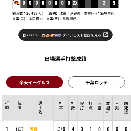
0
0
0
0
0
0
0
0
2X
2
9
観客数：26,489人｜ 【審判】球審：
深谷篤
塁審(一)：
飯塚富司
塁審(二)：
山口義治
塁審(三)：
眞鍋勝已
ダイジェスト動画を見る
出場選手打撃成績
楽天イーグルス
千葉ロッテ
打
位
選
打
打
安
打
盗
本
三
四
順
置
手
率
数
打
点
塁
塁
振
死
名
打
球
1
(
右
)
.349
4
3
1
0
0
0
0
岡島