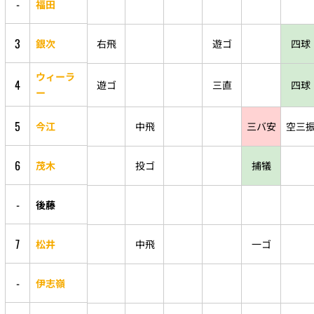
-
福田
3
銀次
右飛
遊ゴ
四球
ウィーラ
4
遊ゴ
三直
四球
ー
5
今江
中飛
三バ安
空三
6
茂木
投ゴ
捕犠
-
後藤
7
松井
中飛
一ゴ
-
伊志嶺