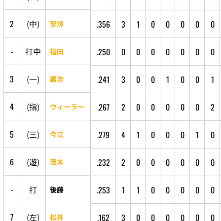
2
(
中
)
.356
3
1
0
0
0
0
0
聖澤
-
打
中
.250
0
0
0
0
0
0
0
福田
3
(
一
)
.241
3
0
0
1
0
0
1
銀次
4
(
指
)
.267
2
0
0
0
0
0
2
ウィーラー
5
(
三
)
.279
4
1
0
0
0
1
0
今江
6
(
遊
)
.232
2
0
0
0
0
0
0
茂木
-
打
.253
1
1
0
0
0
0
0
後藤
7
(
左
)
.162
3
0
0
0
0
0
0
松井