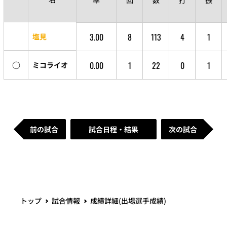
率
回
数
打
振
3.00
8
113
4
1
塩見
○
0.00
1
22
0
1
ミコライオ
前の試合
試合日程・結果
次の試合
トップ
試合情報
成績詳細(出場選手成績)