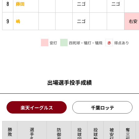
8
藤田
二ゴ
二ゴ
9
嶋
二ゴ
右安
安打
四死球・犠打・犠飛
赤
得点あり
出場選手投手成績
楽天イーグルス
千葉ロッテ
勝
選
防
投
投
被
奪
敗
手
御
球
球
安
三
名