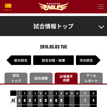
試合情報トップ
2016.05.03 TUE
前の試合
試合日程・結果
次の試合
試合
ゲーム
出場選手
試合速報
成績
トップ
レポート
1
2
3
4
5
6
7
8
9
10
11
12
R
H
0
0
0
1
0
0
0
0
0
1
4