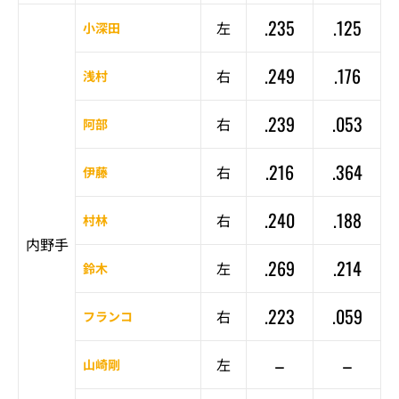
.235
.125
左
小深田
.249
.176
右
浅村
.239
.053
右
阿部
.216
.364
右
伊藤
.240
.188
右
村林
内野手
.269
.214
左
鈴木
.223
.059
右
フランコ
–
–
左
山崎剛