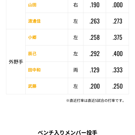
.190
.000
右
山田
.263
.273
左
渡邊佳
.258
.375
左
小郷
.292
.400
左
辰己
外野手
.129
.333
両
田中和
.200
.250
左
武藤
※直近打率は直近5試合の打率です。
ベンチ入りメンバー投手