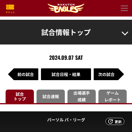
試合情報トップ
2024.09.07 SAT
前の試合
試合日程・結果
次の試合
出場選手
ゲーム
試合
試合速報
トップ
成績
レポート
パーソル パ・リーグ
更新