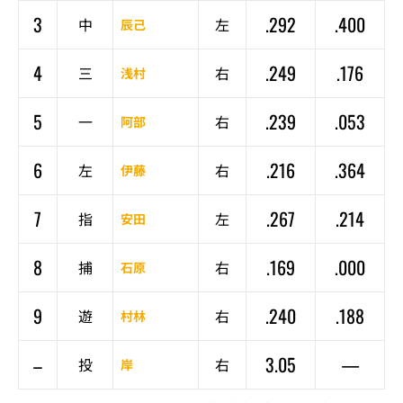
3
.292
.400
中
左
辰己
4
.249
.176
三
右
浅村
5
.239
.053
一
右
阿部
6
.216
.364
左
右
伊藤
7
.267
.214
指
左
安田
8
.169
.000
捕
右
石原
9
.240
.188
遊
右
村林
–
3.05
—
投
右
岸