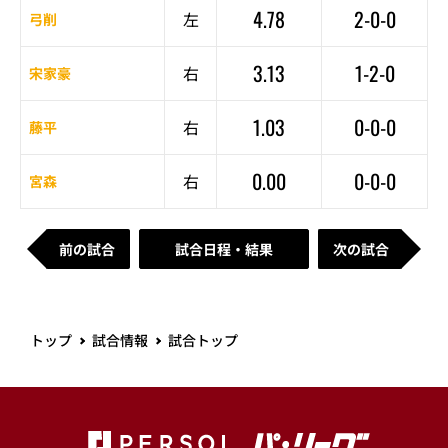
4.78
2-0-0
左
弓削
3.13
1-2-0
右
宋家豪
1.03
0-0-0
右
藤平
0.00
0-0-0
右
宮森
前の試合
試合日程・結果
次の試合
トップ
試合情報
試合トップ