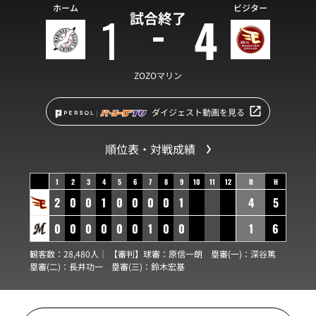
ホーム
ビジター
1
4
試合終了
ZOZOマリン
ダイジェスト動画を見る
順位表・対戦成績
1
2
3
4
5
6
7
8
9
10
11
12
R
H
2
0
0
1
0
0
0
0
1
4
5
0
0
0
0
0
0
1
0
0
1
6
観客数：28,480人｜ 【審判】球審：
原信一朗
塁審(一)：
深谷篤
塁審(二)：
長井功一
塁審(三)：
鈴木宏基