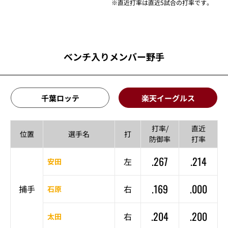
※直近打率は直近5試合の打率です。
ベンチ入りメンバー野手
千葉ロッテ
楽天イーグルス
打率/
直近
位置
選手名
打
防御率
打率
.267
.214
左
安田
.169
.000
捕手
右
石原
.204
.200
右
太田