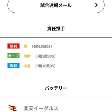
試合速報メール
責任投手
勝利
岸
（4勝10敗0S）
セーブ
則本
（3勝2敗29S）
敗戦
小島
（9勝10敗0S）
バッテリー
楽天イーグルス