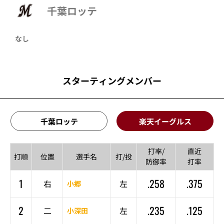
千葉ロッテ
なし
スターティングメンバー
千葉ロッテ
楽天イーグルス
打率/
直近
打順
位置
選手名
打/投
防御率
打率
1
.258
.375
右
左
小郷
2
.235
.125
二
左
小深田