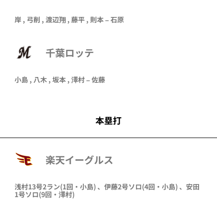
岸
,
弓削
,
渡辺翔
,
藤平
,
則本
–
石原
千葉ロッテ
小島
,
八木
,
坂本
,
澤村
–
佐藤
本塁打
楽天イーグルス
浅村
13号2ラン
(1回・
小島
)
、
伊藤
2号ソロ
(4回・
小島
)
、
安田
1号ソロ
(9回・
澤村
)