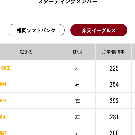
スターティングメンバー
福岡ソフトバンク
楽天イーグルス
選手名
打/投
打率/
防御率
.225
左
小深田
.254
右
浅村
.292
左
辰己
.281
左
鈴木
.268
右
阿部