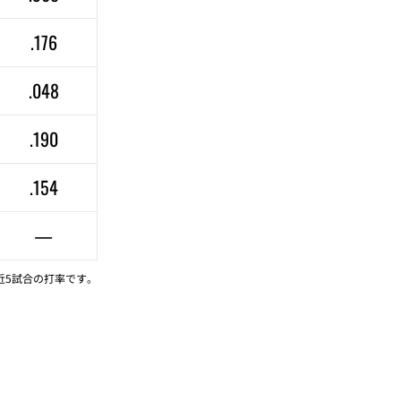
.176
.048
.190
.154
—
近5試合の打率です。