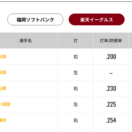
福岡ソフトバンク
楽天イーグルス
選手名
打
打率/
防御率
.200
右
太田
–
左
安田
.230
右
石原
.225
左
小深田
.254
右
浅村