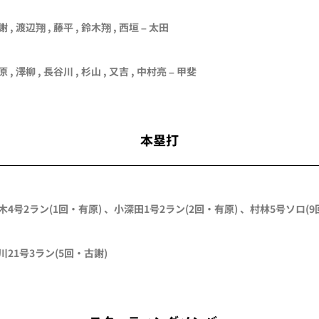
謝
,
渡辺翔
,
藤平
,
鈴木翔
,
西垣
–
太田
原
,
澤柳
,
長谷川
,
杉山
,
又吉
,
中村亮
–
甲斐
本塁打
木
4号2ラン
(1回・
有原
)
、
小深田
1号2ラン
(2回・
有原
)
、
村林
5号ソロ
(
川
21号3ラン
(5回・
古謝
)