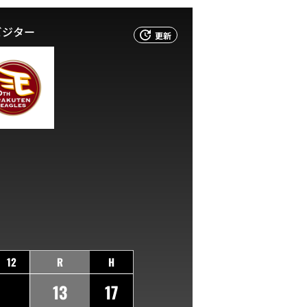
ビジター
更新
12
R
H
13
17