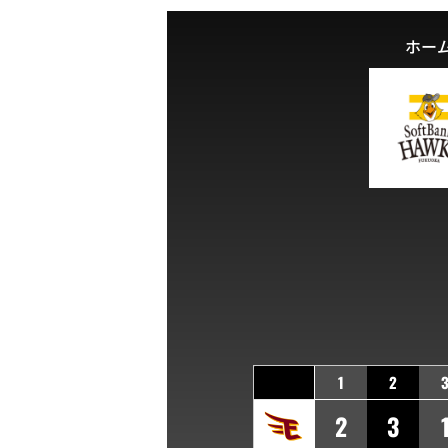
ホー
1
2
2
3