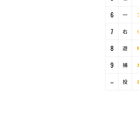
6
一
7
右
8
遊
9
捕
–
投