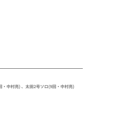
9回・
中村亮
)
、
太田
2号ソロ
(9回・
中村亮
)