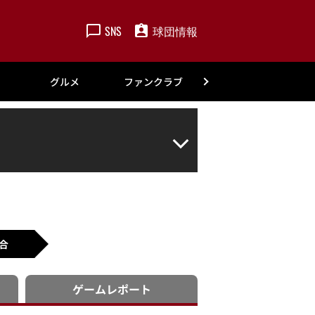
SNS
球団情報
楽天
グルメ
ファンクラブ
アカデミー
合
ゲーム
レポート