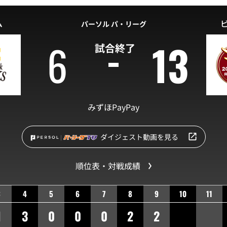
ム
パーソル パ・リーグ
6
13
試合終了
みずほPayPay
ダイジェスト動画を見る
順位表・対戦成績
3
4
5
6
7
8
9
10
11
1
3
0
0
0
2
2