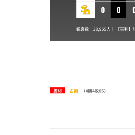
0
0
観客数：38,955人｜ 【審判】
勝利
古謝
（4勝4敗0S）