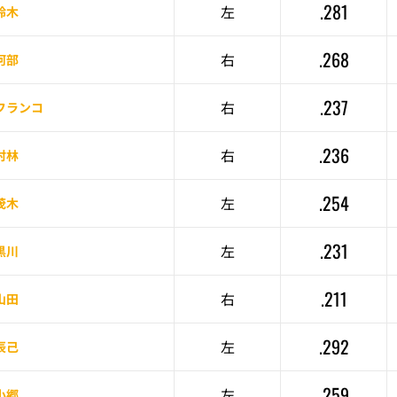
.281
左
鈴木
.268
右
阿部
.237
右
フランコ
.236
右
村林
.254
左
茂木
.231
左
黒川
.211
右
山田
.292
左
辰己
.259
左
小郷