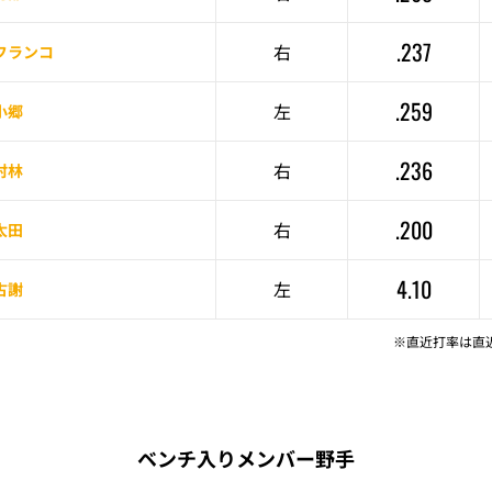
.237
右
フランコ
.259
左
小郷
.236
右
村林
.200
右
太田
4.10
左
古謝
※直近打率は直
ベンチ入りメンバー野手