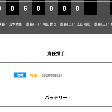
0
0
6
0
0
0
0
球審：
山本貴則
塁審(一)：
嶋田哲也
塁審(二)：
土山剛弘
塁審(三)：
責任投手
敗戦
有原
（10勝5敗0S）
バッテリー