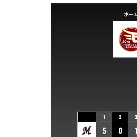
ホー
1
2
5
0