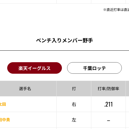
※直近打率は直
ベンチ入りメンバー野手
楽天イーグルス
千葉ロッテ
選手名
打
打率/
防御率
.211
右
太田
–
左
田中貴