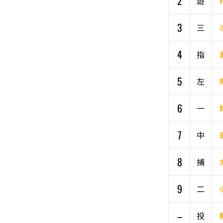
2
遊
3
三
4
指
5
左
6
一
7
中
8
捕
9
二
–
投