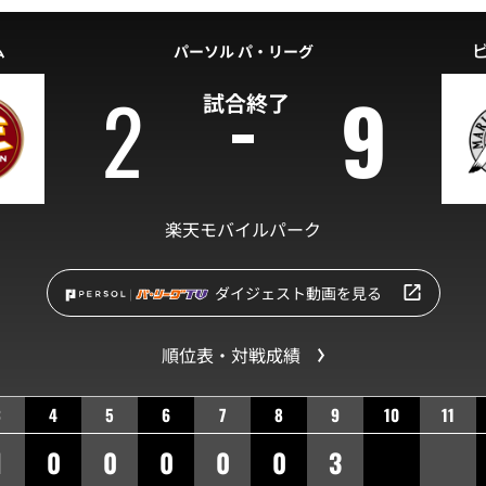
ム
パーソル パ・リーグ
2
9
試合終了
楽天モバイルパーク
ダイジェスト動画を見る
順位表・対戦成績
3
4
5
6
7
8
9
10
11
1
0
0
0
0
0
3