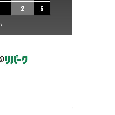
2
5
力