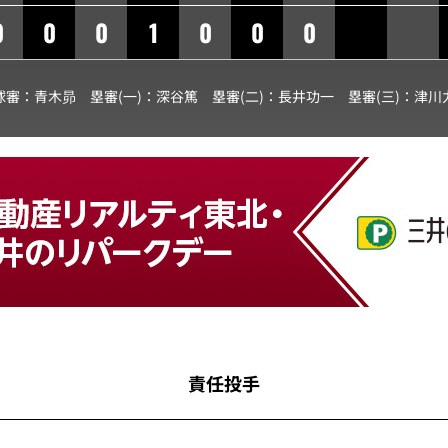
0
0
0
1
0
0
0
球審：
青木昴
塁審(一)：
深谷篤
塁審(二)：
長井功一
塁審(三)：
津川
責任投手