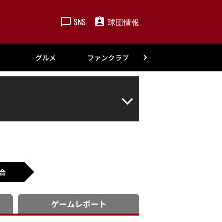
SNS
球団情報
楽天
グルメ
ファンクラブ
アカデミー
合
ゲーム
レポート