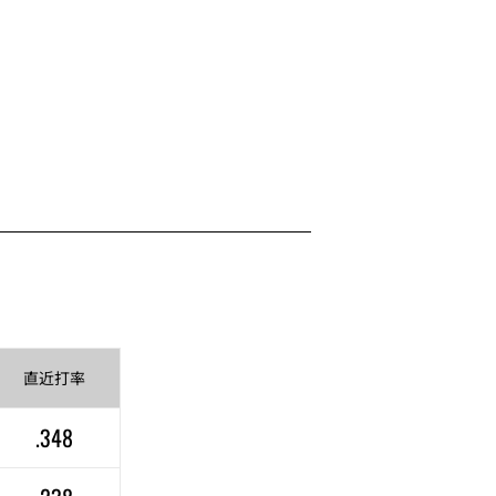
直近
打率
.348