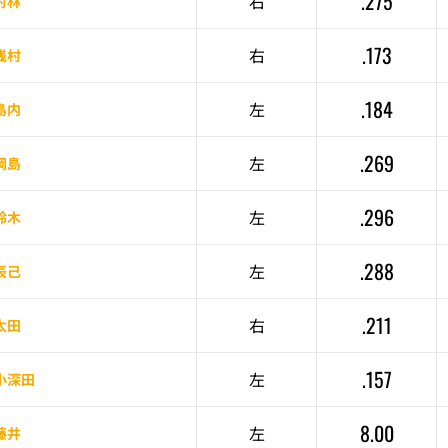
.275
右
村林
.173
右
浅村
.184
左
島内
.269
左
岡島
.296
左
鈴木
.288
左
辰己
.211
右
太田
.157
左
小深田
8.00
左
藤井