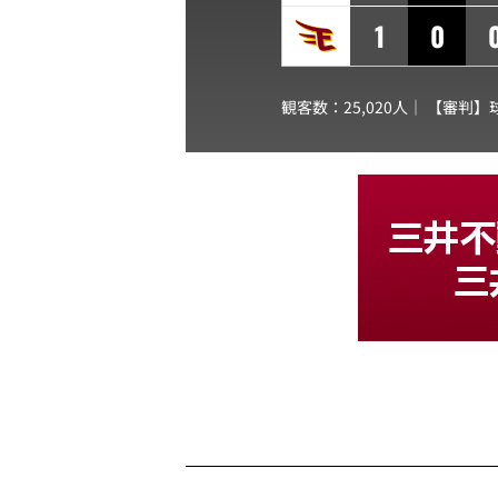
1
0
観客数：25,020人｜ 【審判】