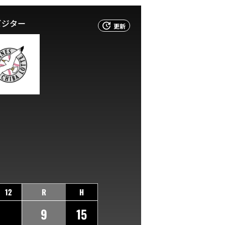
ビジター
更新
12
R
H
9
15