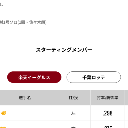
し
村
1号ソロ
(1回・
佐々木朗
)
スターティングメンバー
楽天イーグルス
千葉ロッテ
選手名
打/投
打率/
防御率
.298
左
小郷