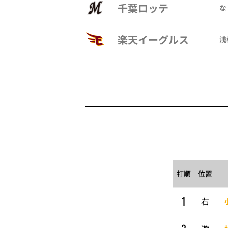
千葉ロッテ
な
楽天イーグルス
浅
打順
位置
1
右