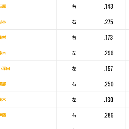
.143
右
石原
.275
右
村林
.173
右
浅村
.296
左
鈴木
.157
左
小深田
.250
右
阿部
.130
左
茂木
.286
右
伊藤