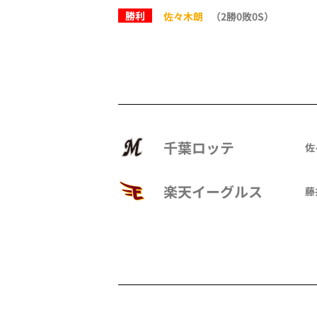
勝利
佐々木朗
（2勝0敗0S）
千葉ロッテ
佐
楽天イーグルス
藤