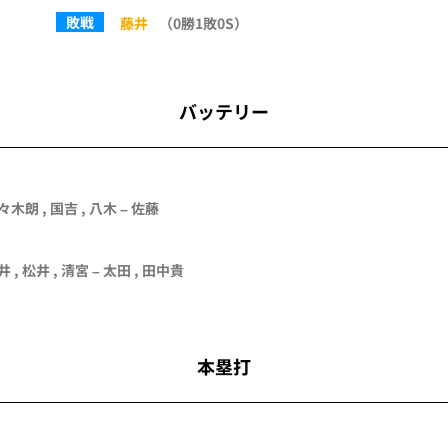
敗戦
藤井
（0勝1敗0S）
バッテリー
々木朗
,
国吉
,
八木
–
佐藤
井
,
松井
,
清宮
–
太田
,
田中貴
本塁打