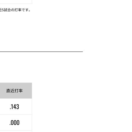
近5試合の打率です。
直近
打率
.143
.000