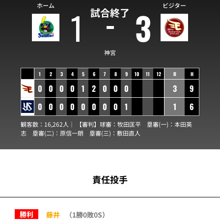
ホーム
ビジター
1
3
試合終了
神宮
1
2
3
4
5
6
7
8
9
10
11
12
R
H
0
0
0
0
1
2
0
0
0
3
9
0
0
0
0
0
0
0
0
1
1
6
観客数：16,262人｜ 【審判】球審：
牧田匡平
塁審(一)：
本田英
志
塁審(二)：
原信一朗
塁審(三)：
敷田直人
責任投手
勝利
藤井
（1勝0敗0S）