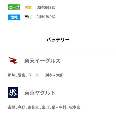
セーブ
則本
（0勝0敗3S）
吉村
（1勝1敗0S）
敗戦
バッテリー
楽天イーグルス
藤井
,
清宮
,
ターリー
,
則本
–
太田
東京ヤクルト
吉村 , 今野 , 嘉弥真 , 宮川 , 星 – 中村 , 松本直