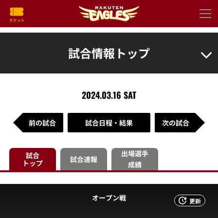
試合情報トップ
2024.03.16 SAT
前の試合
試合日程・結果
次の試合
出場選手
試合
試合速報
トップ
成績
オープン戦
更新