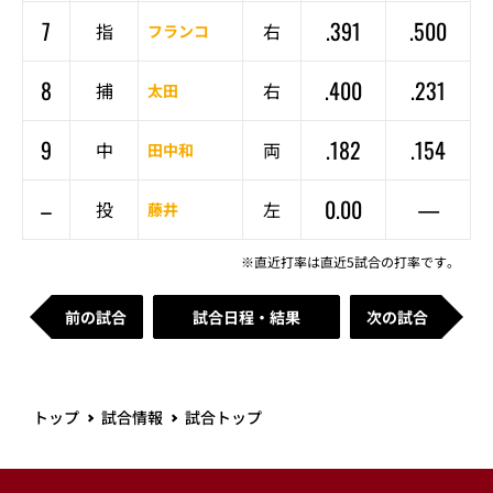
7
.391
.500
指
右
フランコ
8
.400
.231
捕
右
太田
9
.182
.154
中
両
田中和
–
0.00
—
投
左
藤井
※直近打率は直近5試合の打率です。
前の試合
試合日程・結果
次の試合
トップ
試合情報
試合トップ