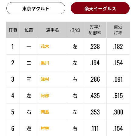
東京ヤクルト
楽天イーグルス
打率/
直近
打順
位置
選手名
打/投
防御率
打率
1
.238
.182
一
左
茂木
2
.194
.154
二
左
黒川
3
.286
.091
三
右
浅村
4
.435
.615
左
右
阿部
5
.353
.300
右
左
岡島
6
.111
.154
遊
右
村林