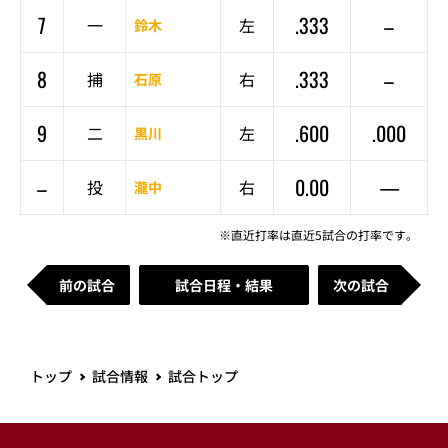
7
.333
–
一
左
鈴木
8
.333
–
捕
右
石原
9
.600
.000
二
左
黒川
–
0.00
—
投
右
瀧中
※直近打率は直近5試合の打率です。
前の試合
試合日程・結果
次の試合
トップ
試合情報
試合トップ