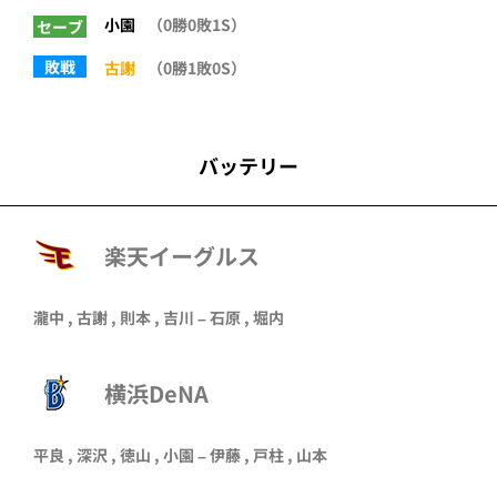
小園
（0勝0敗1S）
セーブ
敗戦
古謝
（0勝1敗0S）
バッテリー
楽天イーグルス
瀧中
,
古謝
,
則本
,
吉川
–
石原
,
堀内
横浜DeNA
平良 , 深沢 , 徳山 , 小園 – 伊藤 , 戸柱 , 山本