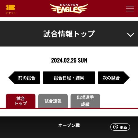
試合情報トップ
2024.02.25 SUN
前の試合
試合日程・結果
次の試合
出場選手
試合
試合速報
トップ
成績
オープン戦
更新