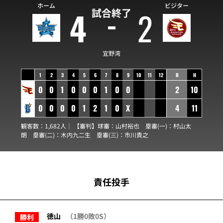
ホーム
ビジター
4
2
試合終了
宜野湾
1
2
3
4
5
6
7
8
9
10
11
12
R
H
0
0
1
0
0
0
1
0
0
2
10
0
0
0
0
1
2
1
0
X
4
11
観客数：1,682人｜ 【審判】球審：
山村裕也
塁審(一)：
村山太
朗
塁審(二)：
木内九二生
塁審(三)：
市川貴之
責任投手
徳山
（1勝0敗0S）
勝利