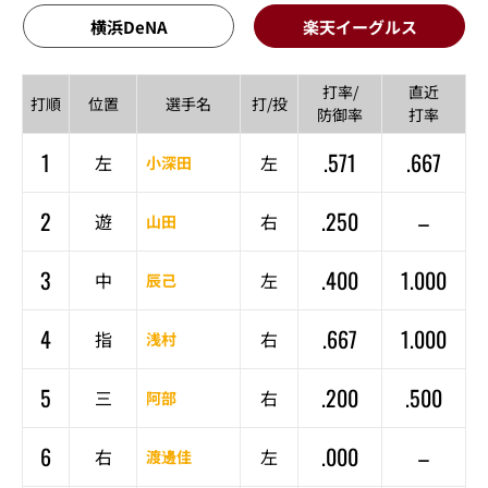
横浜DeNA
楽天イーグルス
打率/
直近
打順
位置
選手名
打/投
防御率
打率
1
.571
.667
左
左
小深田
2
.250
–
遊
右
山田
3
.400
1.000
中
左
辰己
4
.667
1.000
指
右
浅村
5
.200
.500
三
右
阿部
6
.000
–
右
左
渡邊佳