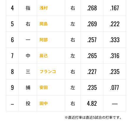
4
.268
.167
指
右
浅村
5
.269
.222
右
左
岡島
6
.257
.333
一
右
阿部
7
.265
.316
中
左
辰己
8
.227
.235
三
右
フランコ
9
.235
.077
捕
左
安田
–
4.82
—
投
右
田中
※直近打率は直近5試合の打率です。