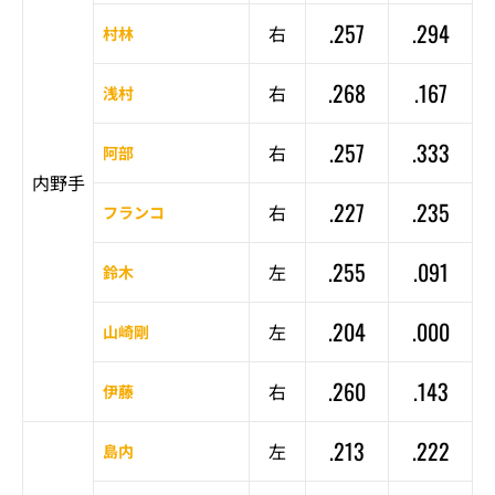
.257
.294
右
村林
.268
.167
右
浅村
.257
.333
右
阿部
内野手
.227
.235
右
フランコ
.255
.091
左
鈴木
.204
.000
左
山崎剛
.260
.143
右
伊藤
.213
.222
左
島内