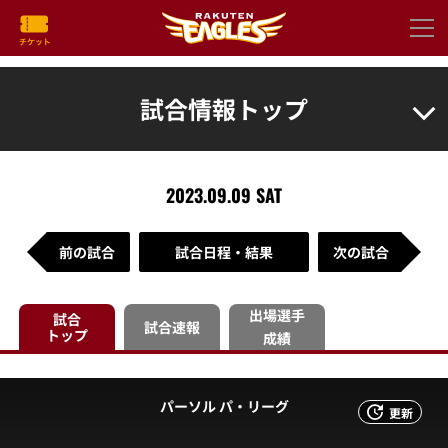
試合情報トップ
2023.09.09 SAT
前の試合
試合日程・結果
次の試合
出場選手
試合
試合速報
トップ
成績
パーソル パ・リーグ
更新