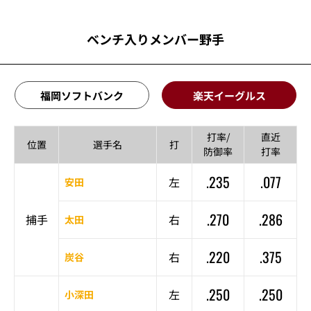
ベンチ入りメンバー野手
福岡ソフトバンク
楽天イーグルス
打率/
直近
位置
選手名
打
防御率
打率
.235
.077
左
安田
.270
.286
捕手
右
太田
.220
.375
右
炭谷
.250
.250
左
小深田