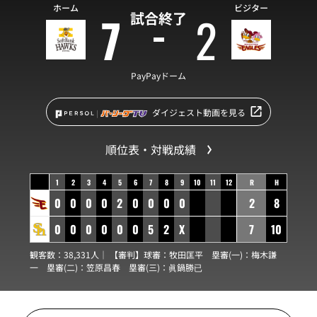
ホーム
ビジター
7
2
試合終了
PayPayドーム
ダイジェスト動画を見る
順位表・対戦成績
1
2
3
4
5
6
7
8
9
10
11
12
R
H
0
0
0
0
2
0
0
0
0
2
8
0
0
0
0
0
0
5
2
X
7
10
観客数：38,331人｜ 【審判】球審：
牧田匡平
塁審(一)：
梅木謙
一
塁審(二)：
笠原昌春
塁審(三)：
眞鍋勝已