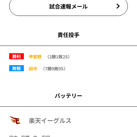
試合速報メール
責任投手
勝利
甲斐野
（2勝1敗2S）
敗戦
田中
（7勝9敗0S）
バッテリー
楽天イーグルス