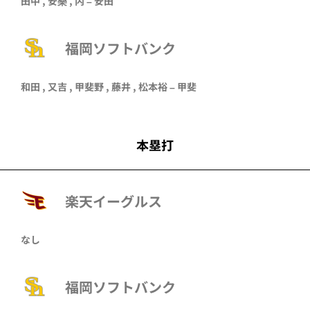
田中
,
安樂
,
内
–
安田
福岡ソフトバンク
和田
,
又吉
,
甲斐野
,
藤井
,
松本裕
–
甲斐
本塁打
楽天イーグルス
なし
福岡ソフトバンク