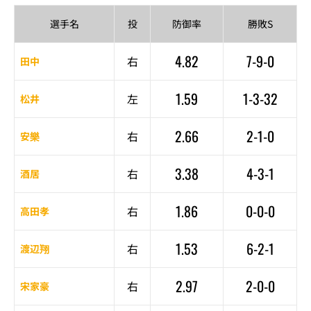
選手名
投
防御率
勝敗S
4.82
7-9-0
右
田中
1.59
1-3-32
左
松井
2.66
2-1-0
右
安樂
3.38
4-3-1
右
酒居
1.86
0-0-0
右
高田孝
1.53
6-2-1
右
渡辺翔
2.97
2-0-0
右
宋家豪