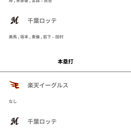
岸
,
宋家豪
,
宮森
–
炭谷
千葉ロッテ
美馬
,
坂本
,
東條
,
岩下
–
田村
本塁打
楽天イーグルス
なし
千葉ロッテ