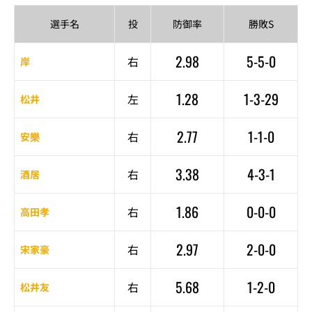
選手名
投
防御率
勝敗S
2.98
5-5-0
右
岸
1.28
1-3-29
左
松井
2.77
1-1-0
右
安樂
3.38
4-3-1
右
酒居
1.86
0-0-0
右
高田孝
2.97
2-0-0
右
宋家豪
5.68
1-2-0
右
松井友