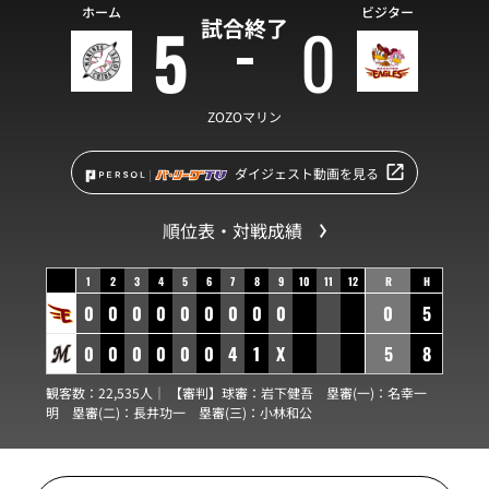
ホーム
ビジター
5
0
試合終了
ZOZOマリン
ダイジェスト動画を見る
順位表・対戦成績
1
2
3
4
5
6
7
8
9
10
11
12
R
H
0
0
0
0
0
0
0
0
0
0
5
0
0
0
0
0
0
4
1
X
5
8
観客数：22,535人｜ 【審判】球審：
岩下健吾
塁審(一)：
名幸一
明
塁審(二)：
長井功一
塁審(三)：
小林和公