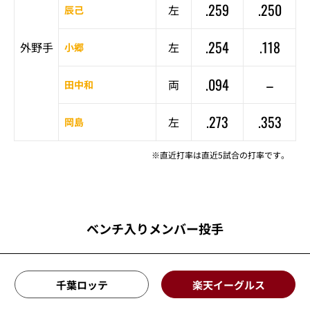
.259
.250
左
辰己
.254
.118
外野手
左
小郷
.094
–
両
田中和
.273
.353
左
岡島
※直近打率は直近5試合の打率です。
ベンチ入りメンバー投手
千葉ロッテ
楽天イーグルス