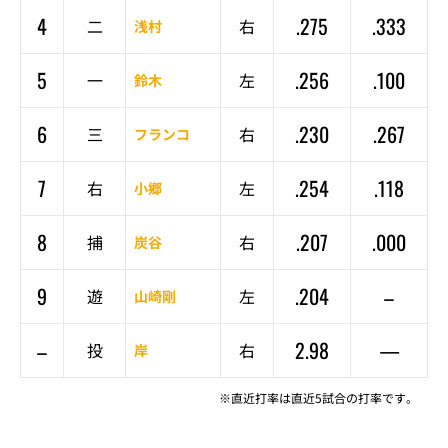
4
.275
.333
二
右
浅村
5
.256
.100
一
左
鈴木
6
.230
.267
三
右
フランコ
7
.254
.118
右
左
小郷
8
.207
.000
捕
右
炭谷
9
.204
–
遊
左
山崎剛
–
2.98
—
投
右
岸
※直近打率は直近5試合の打率です。