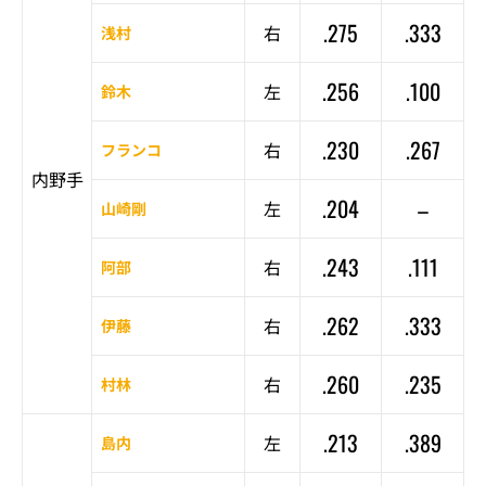
.275
.333
右
浅村
.256
.100
左
鈴木
.230
.267
右
フランコ
内野手
.204
–
左
山崎剛
.243
.111
右
阿部
.262
.333
右
伊藤
.260
.235
右
村林
.213
.389
左
島内