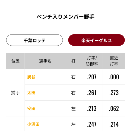
ベンチ入りメンバー野手
千葉ロッテ
楽天イーグルス
打率/
直近
位置
選手名
打
防御率
打率
.207
.000
右
炭谷
.261
.273
捕手
右
太田
.213
.062
左
安田
.247
.214
左
小深田