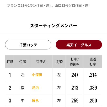
ポランコ
21号2ラン
(7回・
岸
)
、
山口
12号ソロ
(7回・
岸
)
スターティングメンバー
千葉ロッテ
楽天イーグルス
打率/
直近
打順
位置
選手名
打/投
防御率
打率
1
.247
.214
左
左
小深田
2
.213
.389
指
左
島内
3
.259
.250
中
左
辰己