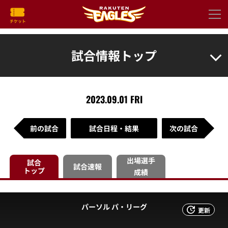
試合情報トップ
2023.09.01 FRI
前の試合
試合日程・結果
次の試合
出場選手
試合
試合速報
トップ
成績
パーソル パ・リーグ
更新