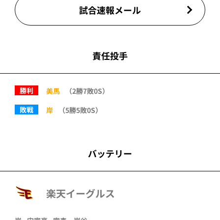
試合速報メール
責任投手
勝利
美馬
（2勝7敗0S）
敗戦
岸
（5勝5敗0S）
バッテリー
楽天イーグルス