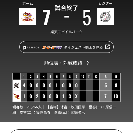
ホーム
ビジター
7
5
試合終了
楽天モバイルパーク
ダイジェスト動画を見る
順位表・対戦成績
1
2
3
4
5
6
7
8
9
10
11
12
R
H
4
0
0
0
0
1
0
0
0
5
8
1
0
2
0
0
0
1
3
X
7
10
観客数：21,266人｜ 【審判】球審：
牧田匡平
塁審(一)：
原信一
朗
塁審(二)：
笠原昌春
塁審(三)：
眞鍋勝已