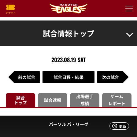
試合情報トップ
2023.08.19 SAT
前の試合
試合日程・結果
次の試合
出場選手
ゲーム
試合
試合速報
トップ
成績
レポート
パーソル パ・リーグ
更新