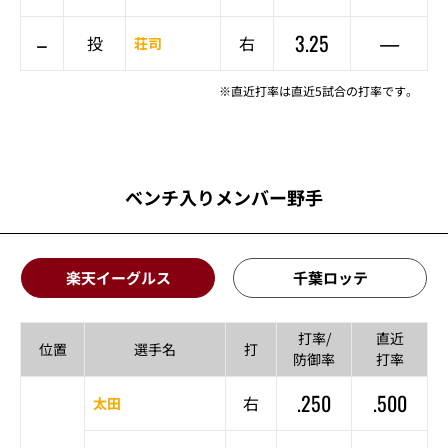
–
3.25
—
投
右
荘司
※直近打率は直近5試合の打率です。
ベンチ入りメンバー野手
楽天イーグルス
千葉ロッテ
打率/
直近
位置
選手名
打
防御率
打率
.250
.500
右
太田