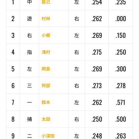
1
.254
.235
中
左
辰己
2
.262
.000
遊
右
村林
3
.269
.150
右
左
小郷
4
.275
.250
指
右
浅村
5
.269
.300
左
左
岡島
6
.273
.278
三
右
阿部
7
.262
.571
一
左
鈴木
8
.250
.500
捕
右
太田
9
.248
.263
二
左
小深田