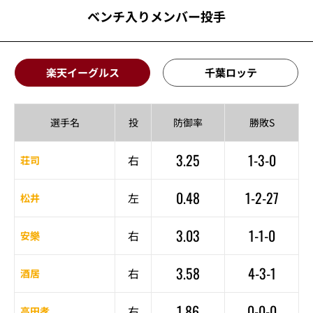
ベンチ入りメンバー投手
楽天イーグルス
千葉ロッテ
選手名
投
防御率
勝敗S
3.25
1-3-0
右
荘司
0.48
1-2-27
左
松井
3.03
1-1-0
右
安樂
3.58
4-3-1
右
酒居
1.86
0-0-0
右
高田孝