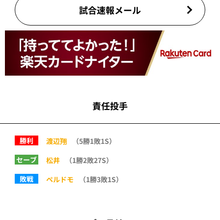
試合速報メール
責任投手
勝利
渡辺翔
（5勝1敗1S）
セーブ
松井
（1勝2敗27S）
敗戦
ペルドモ
（1勝3敗1S）