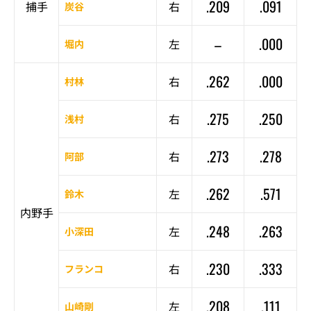
.209
.091
捕手
右
炭谷
–
.000
左
堀内
.262
.000
右
村林
.275
.250
右
浅村
.273
.278
右
阿部
.262
.571
左
鈴木
内野手
.248
.263
左
小深田
.230
.333
右
フランコ
.208
.111
左
山崎剛