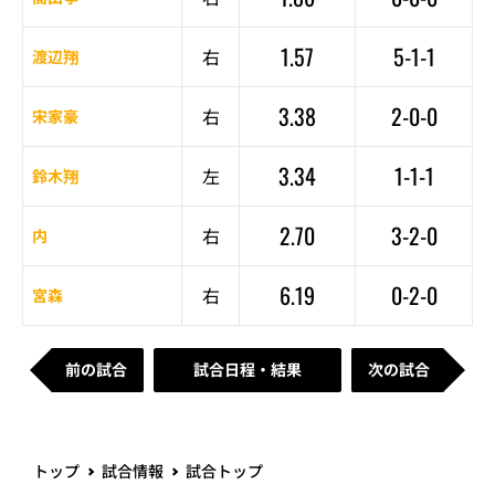
1.57
5-1-1
右
渡辺翔
3.38
2-0-0
右
宋家豪
3.34
1-1-1
左
鈴木翔
2.70
3-2-0
右
内
6.19
0-2-0
右
宮森
前の試合
試合日程・結果
次の試合
トップ
試合情報
試合トップ