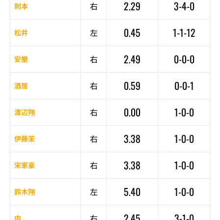
2.29
3-4-0
右
則本
0.45
1-1-12
左
松井
2.49
0-0-0
右
安樂
0.59
0-0-1
右
酒居
0.00
1-0-0
右
渡辺翔
3.38
1-0-0
右
伊藤茉
3.38
1-0-0
右
宋家豪
5.40
1-0-0
左
鈴木翔
2.45
3-1-0
右
内