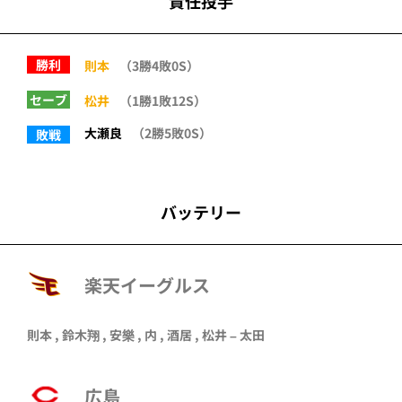
責任投手
勝利
則本
（3勝4敗0S）
セーブ
松井
（1勝1敗12S）
大瀬良
（2勝5敗0S）
敗戦
バッテリー
楽天イーグルス
則本
,
鈴木翔
,
安樂
,
内
,
酒居
,
松井
–
太田
広島