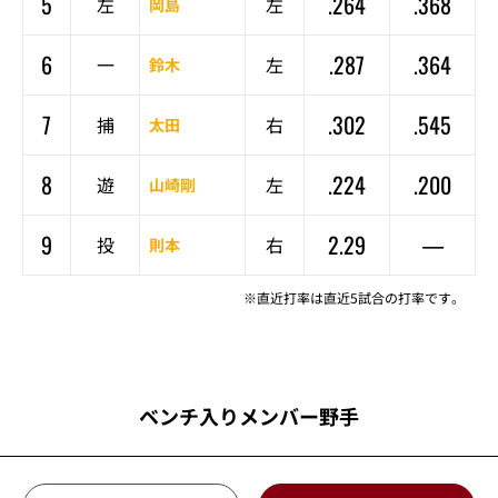
5
.264
.368
左
左
岡島
6
.287
.364
一
左
鈴木
7
.302
.545
捕
右
太田
8
.224
.200
遊
左
山崎剛
9
2.29
—
投
右
則本
※直近打率は直近5試合の打率です。
ベンチ入りメンバー野手