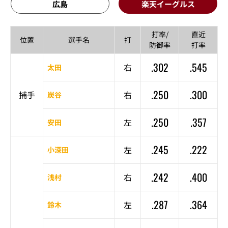
広島
楽天イーグルス
打率/
直近
位置
選手名
打
防御率
打率
.302
.545
右
太田
.250
.300
捕手
右
炭谷
.250
.357
左
安田
.245
.222
左
小深田
.242
.400
右
浅村
.287
.364
左
鈴木