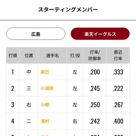
スターティングメンバー
広島
楽天イーグルス
打率/
直近
打順
位置
選手名
打/投
防御率
打率
1
.200
.333
中
左
辰己
2
.245
.222
三
左
小深田
3
.250
.267
右
左
小郷
4
.242
.400
二
右
浅村