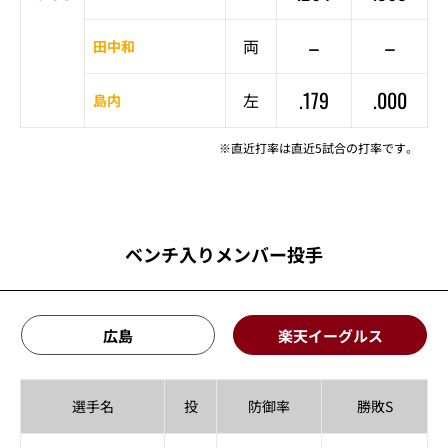
–
–
両
田中和
.179
.000
左
島内
※直近打率は直近5試合の打率です。
ベンチ入りメンバー投手
広島
楽天イーグルス
選手名
投
防御率
勝敗S