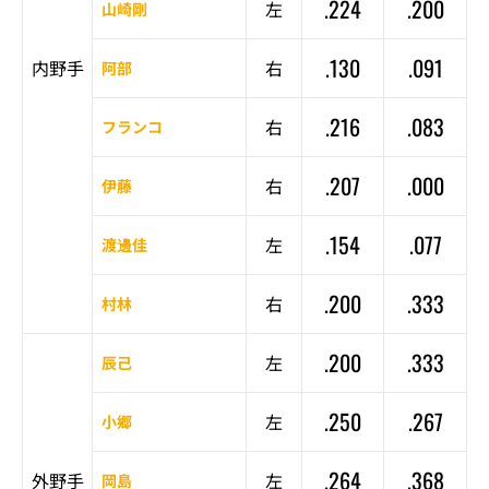
.224
.200
左
山崎剛
.130
.091
内野手
右
阿部
.216
.083
右
フランコ
.207
.000
右
伊藤
.154
.077
左
渡邊佳
.200
.333
右
村林
.200
.333
左
辰己
.250
.267
左
小郷
.264
.368
外野手
左
岡島