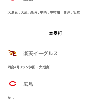
大瀬良 , 大道 , 森浦 , 中崎 , 中村祐 – 會澤 , 坂倉
本塁打
楽天イーグルス
岡島
4号3ラン
(4回・
大瀬良
)
広島
なし