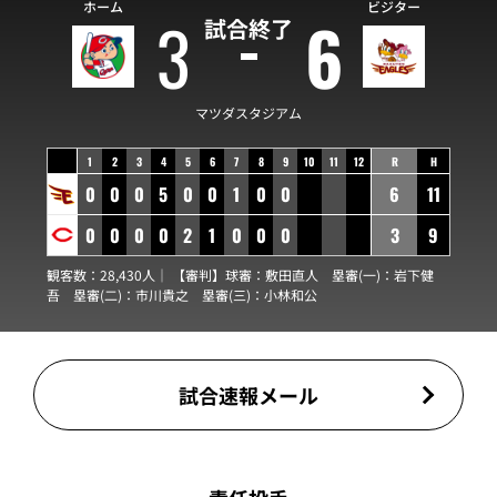
ホーム
ビジター
3
6
試合終了
マツダスタジアム
1
2
3
4
5
6
7
8
9
10
11
12
R
H
0
0
0
5
0
0
1
0
0
6
11
0
0
0
0
2
1
0
0
0
3
9
観客数：28,430人｜ 【審判】球審：
敷田直人
塁審(一)：
岩下健
吾
塁審(二)：
市川貴之
塁審(三)：
小林和公
試合速報メール