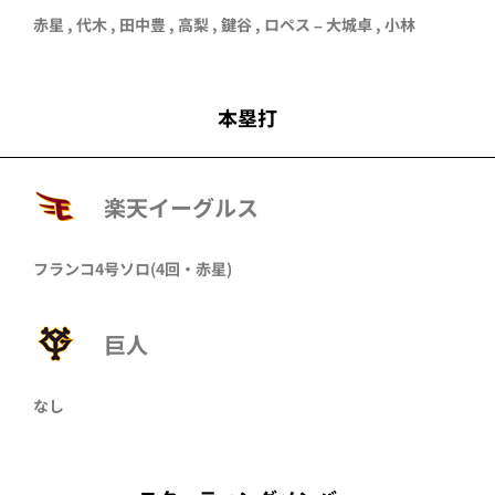
赤星 , 代木 , 田中豊 , 高梨 , 鍵谷 , ロペス – 大城卓 , 小林
本塁打
楽天イーグルス
フランコ
4号ソロ
(4回・
赤星
)
巨人
なし