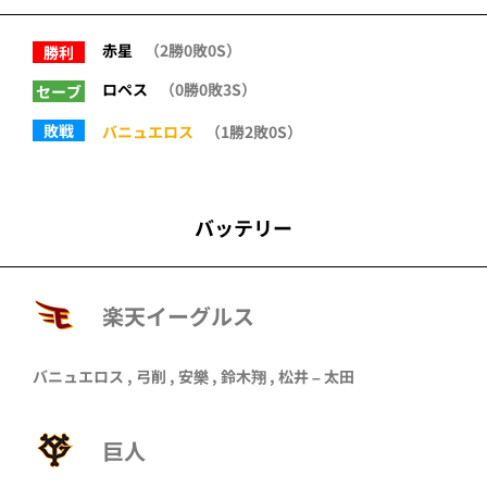
赤星
（2勝0敗0S）
勝利
ロペス
（0勝0敗3S）
セーブ
敗戦
バニュエロス
（1勝2敗0S）
バッテリー
楽天イーグルス
バニュエロス
,
弓削
,
安樂
,
鈴木翔
,
松井
–
太田
巨人