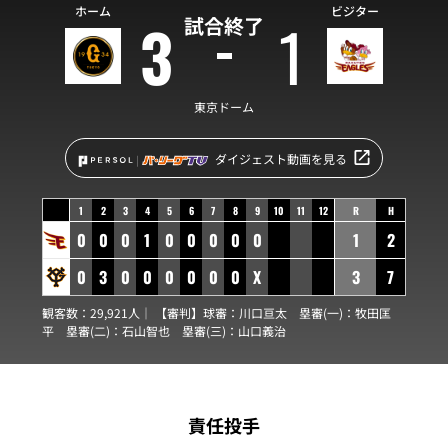
ホーム
ビジター
3
1
試合終了
東京ドーム
ダイジェスト動画を見る
1
2
3
4
5
6
7
8
9
10
11
12
R
H
0
0
0
1
0
0
0
0
0
1
2
0
3
0
0
0
0
0
0
X
3
7
観客数：29,921人｜ 【審判】球審：
川口亘太
塁審(一)：
牧田匡
平
塁審(二)：
石山智也
塁審(三)：
山口義治
責任投手