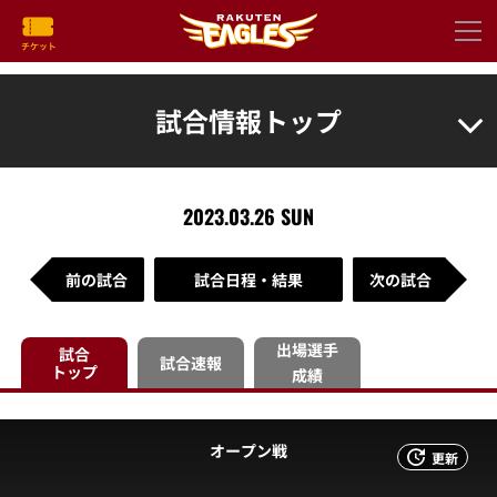
試合情報トップ
2023.03.26 SUN
前の試合
試合日程・結果
次の試合
出場選手
試合
試合速報
トップ
成績
オープン戦
更新