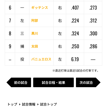
6
.407
.273
一
右
ギッテンス
7
.224
.312
左
右
阿部
8
.324
.300
三
左
黒川
9
.250
.286
捕
右
太田
–
6.19
—
投
左
バニュエロス
※直近打率は直近5試合の打率です。
前の試合
試合日程・結果
次の試合
トップ
試合情報
試合トップ