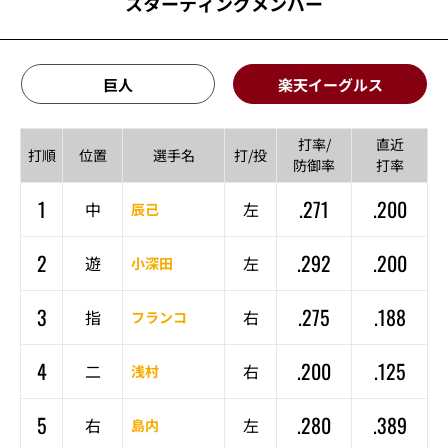
スターティングメンバー
巨人
楽天イーグルス
打率/
直近
打順
位置
選手名
打/投
防御率
打率
1
.271
.200
中
左
辰己
2
.292
.200
遊
左
小深田
3
.275
.188
指
右
フランコ
4
.200
.125
二
右
浅村
5
.280
.389
右
左
島内