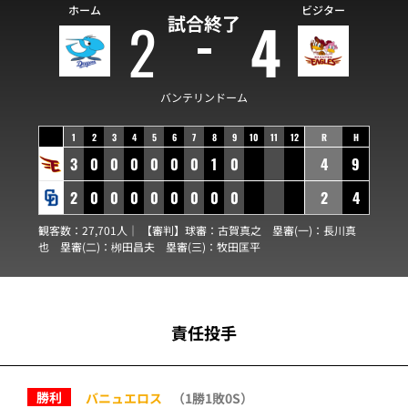
ホーム
ビジター
2
4
試合終了
バンテリンドーム
1
2
3
4
5
6
7
8
9
10
11
12
R
H
3
0
0
0
0
0
0
1
0
4
9
2
0
0
0
0
0
0
0
0
2
4
観客数：27,701人｜ 【審判】球審：
古賀真之
塁審(一)：
長川真
也
塁審(二)：
栁田昌夫
塁審(三)：
牧田匡平
責任投手
勝利
バニュエロス
（1勝1敗0S）