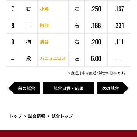
7
.250
.167
右
左
小郷
8
.188
.231
二
右
阿部
9
.200
.111
捕
右
炭谷
–
6.00
—
投
左
バニュエロス
※直近打率は直近5試合の打率です。
前の試合
試合日程・結果
次の試合
トップ
試合情報
試合トップ