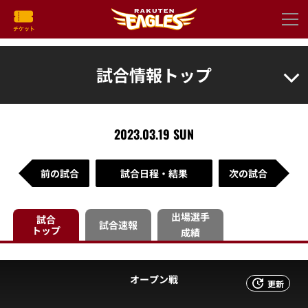
試合情報トップ
2023.03.19 SUN
前の試合
試合日程・結果
次の試合
出場選手
試合
試合速報
トップ
成績
オープン戦
更新