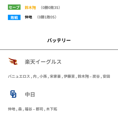
セーブ
鈴木翔
（0勝0敗3S）
仲地
（0勝1敗0S）
敗戦
バッテリー
楽天イーグルス
バニュエロス
,
内
,
小孫
,
宋家豪
,
伊藤茉
,
鈴木翔
–
炭谷
,
安田
中日
仲地 , 森 , 福谷 – 郡司 , 木下拓