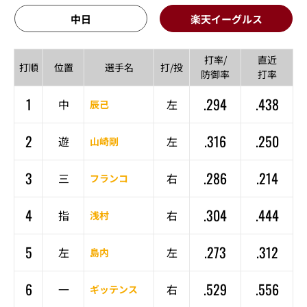
中日
楽天イーグルス
打率/
直近
打順
位置
選手名
打/投
防御率
打率
1
.294
.438
中
左
辰己
2
.316
.250
遊
左
山崎剛
3
.286
.214
三
右
フランコ
4
.304
.444
指
右
浅村
5
.273
.312
左
左
島内
6
.529
.556
一
右
ギッテンス