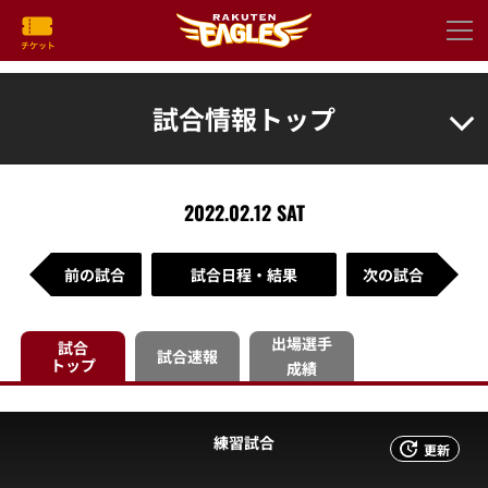
試合情報トップ
2022.02.12 SAT
前の試合
試合日程・結果
次の試合
出場選手
試合
試合速報
トップ
成績
練習試合
更新