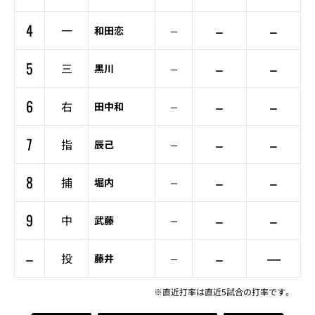
4
–
–
一
–
和田恋
5
–
–
三
–
黒川
6
–
–
右
–
田中和
7
–
–
指
–
辰己
8
–
–
捕
–
堀内
9
–
–
中
–
武藤
–
–
—
投
–
藤井
※直近打率は直近5試合の打率です。