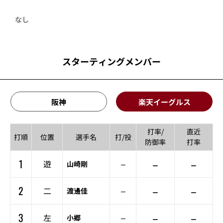
なし
スターティングメンバー
阪神
楽天イーグルス
打率/
直近
打順
位置
選手名
打/投
防御率
打率
1
–
–
遊
–
山崎剛
2
–
–
二
–
渡邊佳
3
–
–
左
–
小郷