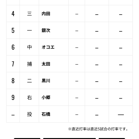
4
–
–
三
–
内田
5
–
–
一
–
銀次
6
–
–
中
–
オコエ
7
–
–
捕
–
太田
8
–
–
二
–
黒川
9
–
–
右
–
小郷
–
–
—
投
–
石橋
※直近打率は直近5試合の打率です。