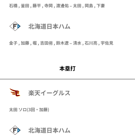
石橋
,
釜田
,
藤平
,
寺岡
,
渡邊佑
–
太田
,
岡島
,
下妻
北海道日本ハム
金子
, 加藤 ,
堀
,
吉田侑
,
鈴木遼
–
清水
, 石川亮 ,
宇佐見
本塁打
楽天イーグルス
太田 ソロ(3回・加藤)
北海道日本ハム