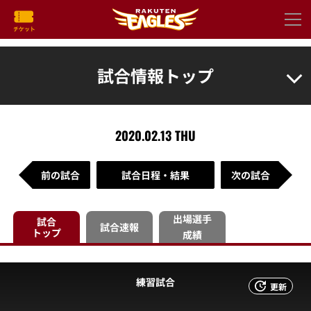
試合情報トップ
2020.02.13 THU
前の試合
試合日程・結果
次の試合
出場選手
試合
試合速報
トップ
成績
練習試合
更新