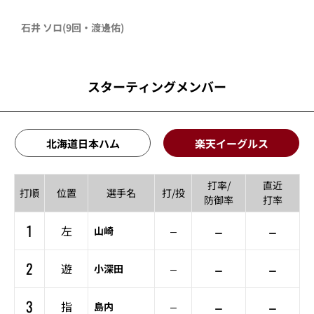
石井 ソロ(9回・渡邊佑)
スターティングメンバー
北海道日本ハム
楽天イーグルス
打率/
直近
打順
位置
選手名
打/投
防御率
打率
1
–
–
左
–
山崎
2
–
–
遊
–
小深田
3
–
–
指
–
島内