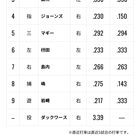
4
.230
.150
指
右
ジョーンズ
5
.292
.294
三
右
マギー
6
.233
.333
左
左
枡田
7
.266
.263
右
左
島内
8
.275
.143
捕
右
嶋
9
.217
.333
遊
右
岩﨑
–
3.39
—
投
右
ダックワース
※直近打率は直近5試合の打率です。