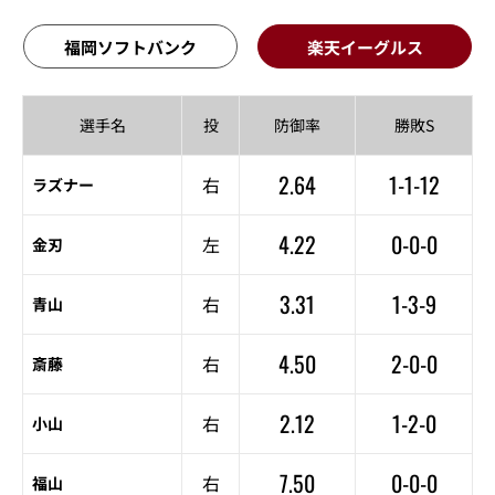
福岡ソフトバンク
楽天イーグルス
選手名
投
防御率
勝敗S
2.64
1-1-12
右
ラズナー
4.22
0-0-0
左
金刃
3.31
1-3-9
右
青山
4.50
2-0-0
右
斎藤
2.12
1-2-0
右
小山
7.50
0-0-0
右
福山