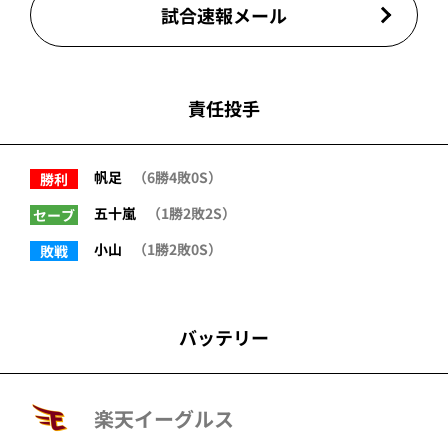
試合速報メール
責任投手
帆足
（6勝4敗0S）
勝利
五十嵐
（1勝2敗2S）
セーブ
小山
（1勝2敗0S）
敗戦
バッテリー
楽天イーグルス