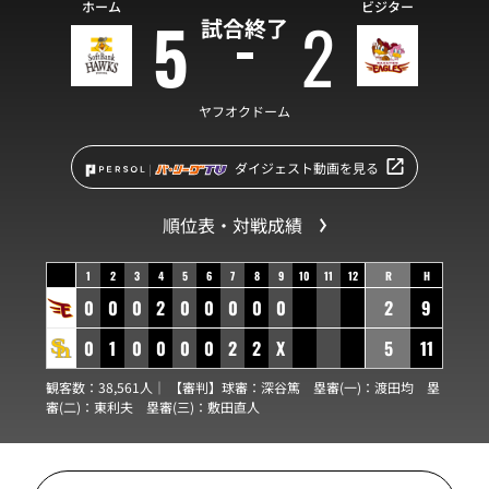
ホーム
ビジター
5
2
試合終了
ヤフオクドーム
ダイジェスト動画を見る
順位表・対戦成績
1
2
3
4
5
6
7
8
9
10
11
12
R
H
0
0
0
2
0
0
0
0
0
2
9
0
1
0
0
0
0
2
2
X
5
11
観客数：38,561人｜ 【審判】球審：
深谷篤
塁審(一)：
渡田均
塁
審(二)：
東利夫
塁審(三)：
敷田直人