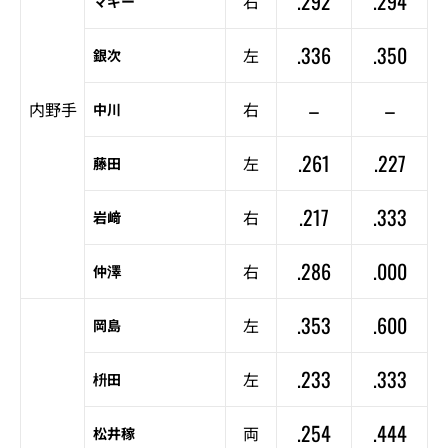
.292
.294
右
マギー
.336
.350
左
銀次
–
–
内野手
右
中川
.261
.227
左
藤田
.217
.333
右
岩﨑
.286
.000
右
仲澤
.353
.600
左
岡島
.233
.333
左
枡田
.254
.444
両
松井稼