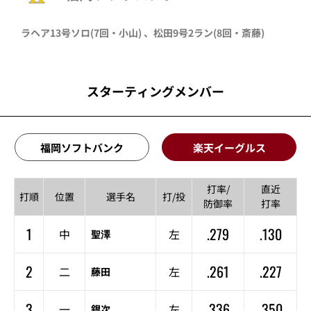
ラヘア
13号ソロ
(7回・
小山
)
、
松田
9号2ラン
(8回・
斎藤
)
スターティングメンバー
福岡ソフトバンク
楽天イーグルス
打率/
直近
打順
位置
選手名
打/投
防御率
打率
1
.279
.130
中
左
聖澤
2
.261
.227
二
左
藤田
3
.336
.350
一
左
銀次