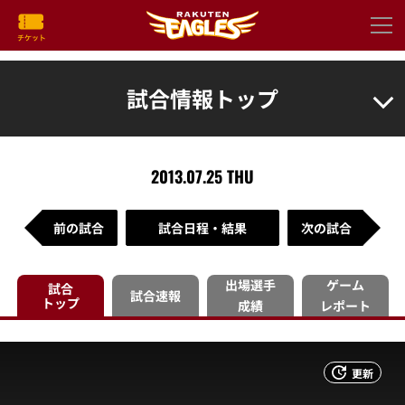
試合情報トップ
2013.07.25 THU
前の試合
試合日程・結果
次の試合
出場選手
ゲーム
試合
試合速報
トップ
成績
レポート
更新