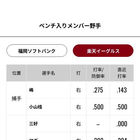
ベンチ入りメンバー野手
福岡ソフトバンク
楽天イーグルス
打率/
直近
位置
選手名
打
防御率
打率
.275
.143
右
嶋
捕手
.500
.500
右
小山桂
–
.000
右
三好