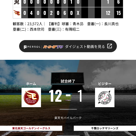
0
0
0
0
0
0
0
1
0
1
6
0
4
0
0
2
0
6
0
X
12
15
観客数：23,572人｜ 【審判】球審：青木昴 塁審(一)：長川真也
塁審(二)：西本欣司 塁審(三)：有隅昭二
ダイジェスト動画を見る
試合終了
ホーム
ビジター
12
1
楽天モバイルパーク
東北楽天ゴールデンイーグルス
千葉ロッテマリーンズ