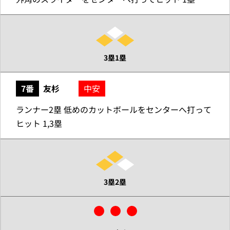
3塁1塁
7番
友杉
中安
ランナー2塁 低めのカットボールをセンターへ打って
ヒット 1,3塁
3塁2塁