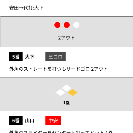
安田→代打:大下
2アウト
5番
大下
三ゴロ
外角のストレートを打つもサードゴロ 2アウト
1塁
6番
山口
中安
外角のスライダーをセンターへ打ってヒット 1塁