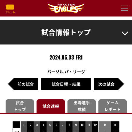
試合情報トップ
2024.05.03 FRI
パーソル パ・リーグ
前の試合
試合日程・結果
次の試合
試合
出場選手
ゲーム
試合速報
トップ
成績
レポート
1
2
3
4
5
6
7
8
9
10
11
12
R
H