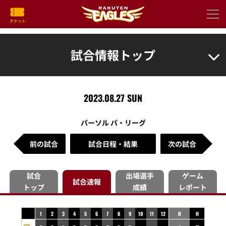
試合情報トップ
2023.08.27 SUN
パーソル パ・リーグ
前の試合
試合日程・結果
次の試合
試合
出場選手
ゲーム
試合速報
トップ
成績
レポート
1
2
3
4
5
6
7
8
9
10
11
12
R
H