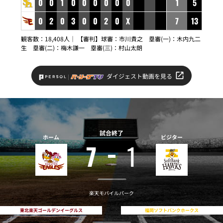
0
0
1
0
0
0
0
0
0
1
5
0
2
0
3
0
0
2
0
X
7
13
観客数：18,408人｜ 【審判】球審：市川貴之 塁審(一)：木内九二
生 塁審(二)：梅木謙一 塁審(三)：村山太朗
ダイジェスト動画を見る
試合終了
ホーム
ビジター
7
1
楽天モバイルパーク
東北楽天ゴールデンイーグルス
福岡ソフトバンクホークス