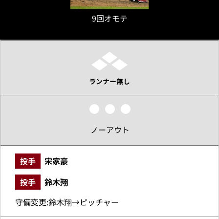
9回オモテ
ランナー無し
ノーアウト
投手
宋家豪
投手
鈴木翔
守備変更:鈴木翔→ピッチャー