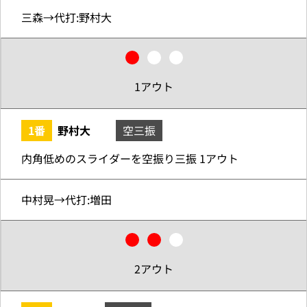
三森→代打:野村大
1アウト
1番
野村大
空三振
内角低めのスライダーを空振り三振 1アウト
中村晃→代打:増田
2アウト