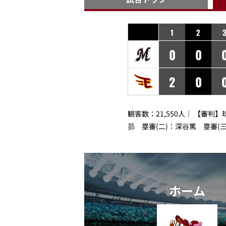
1
2
0
0
2
0
観客数：21,550人｜ 【審判
昴 塁審(二)：深谷篤 塁審(
ホーム