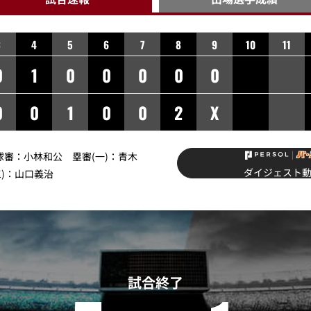
3
4
5
6
7
8
9
10
11
0
1
0
0
0
0
0
0
0
1
0
0
2
X
】球審：小林和公 塁審(一)：青木
ダイジェスト
三)：山口義治
試合終了