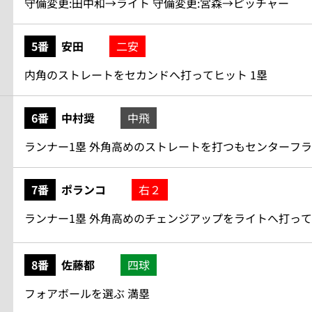
守備変更:田中和→ライト 守備変更:宮森→ピッチャー
5番
安田
二安
内角のストレートをセカンドへ打ってヒット 1塁
6番
中村奨
中飛
ランナー1塁 外角高めのストレートを打つもセンターフラ
7番
ポランコ
右２
ランナー1塁 外角高めのチェンジアップをライトへ打ってツ
8番
佐藤都
四球
フォアボールを選ぶ 満塁