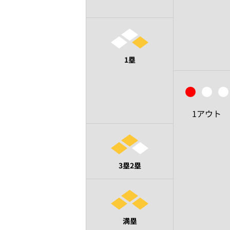
1塁
1アウト
3塁2塁
満塁