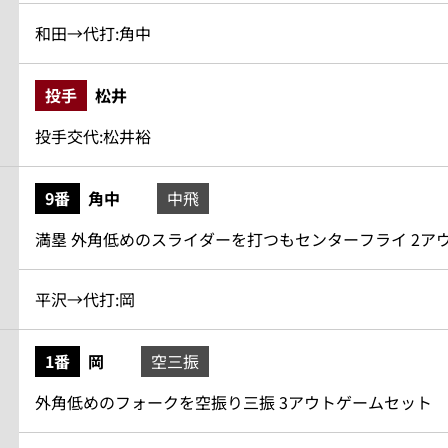
和田→代打:角中
投手
松井
投手交代:松井裕
9番
角中
中飛
満塁 外角低めのスライダーを打つもセンターフライ 2ア
平沢→代打:岡
1番
岡
空三振
外角低めのフォークを空振り三振 3アウトゲームセット