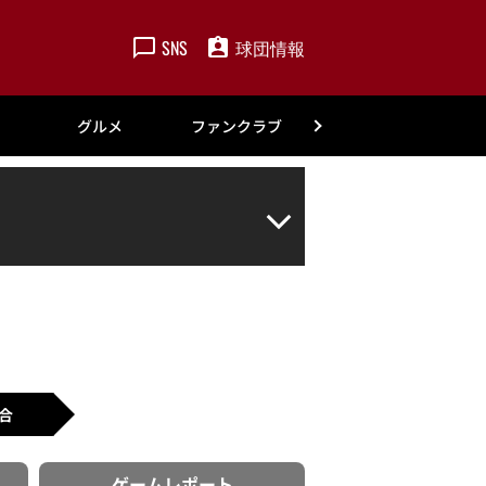
SNS
球団情報
楽天
グルメ
ファンクラブ
アカデミー
合
ゲーム
レポート