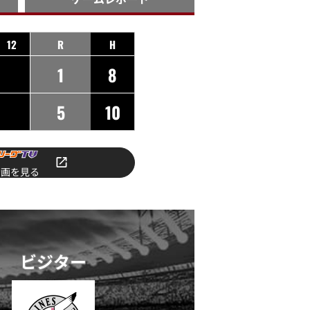
12
R
H
1
8
5
10
動画を見る
ビジター