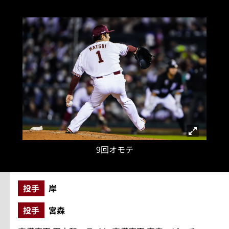
9回オモテ
投手
岸
投手
宮森