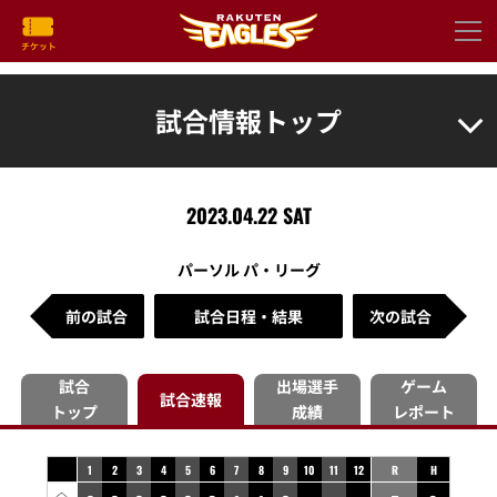
試合情報トップ
2023.04.22 SAT
パーソル パ・リーグ
前の試合
試合日程・結果
次の試合
試合
出場選手
ゲーム
試合速報
トップ
成績
レポート
1
2
3
4
5
6
7
8
9
10
11
12
R
H