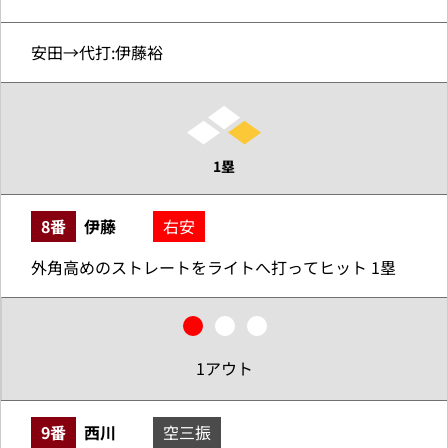
安田→代打:伊藤裕
1塁
8番
伊藤
右安
外角高めのストレートをライトへ打ってヒット 1塁
1アウト
9番
西川
空三振