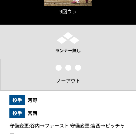
9回ウラ
ランナー無し
ノーアウト
投手
河野
投手
宮西
守備変更:谷内→ファースト 守備変更:宮西→ピッチャ
ー