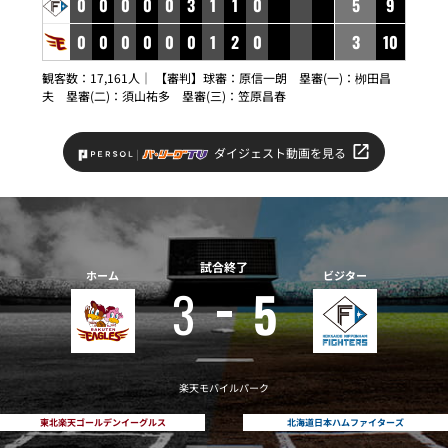
0
0
0
0
0
3
1
1
0
5
9
0
0
0
0
0
0
1
2
0
3
10
観客数：17,161人｜ 【審判】球審：原信一朗 塁審(一)：栁田昌
夫 塁審(二)：須山祐多 塁審(三)：笠原昌春
ダイジェスト動画を見る
試合終了
ホーム
ビジター
3
5
楽天モバイルパーク
東北楽天ゴールデンイーグルス
北海道日本ハムファイターズ