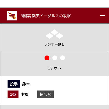
9回裏 楽天イーグルスの攻撃
ランナー無し
1アウト
投手
鈴木
1番
小郷
捕邪飛