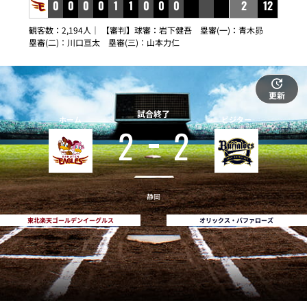
0
0
0
0
1
1
0
0
0
2
12
観客数：2,194人｜ 【審判】球審：岩下健吾 塁審(一)：青木昴
塁審(二)：川口亘太 塁審(三)：山本力仁
更新
試合終了
ホーム
ビジター
2
2
静岡
東北楽天ゴールデンイーグルス
オリックス・バファローズ