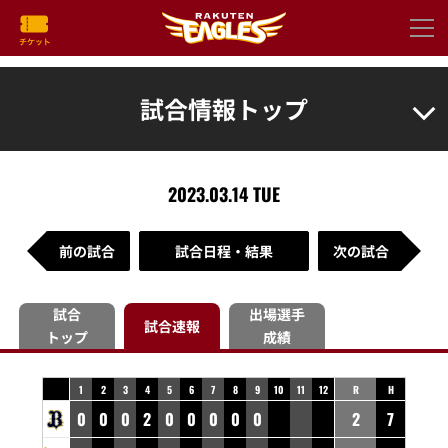
試合情報トップ
2023.03.14 TUE
前の試合
試合日程・結果
次の試合
試合
出場選手
試合速報
トップ
成績
1
2
3
4
5
6
7
8
9
10
11
12
R
H
0
0
0
2
0
0
0
0
0
2
7