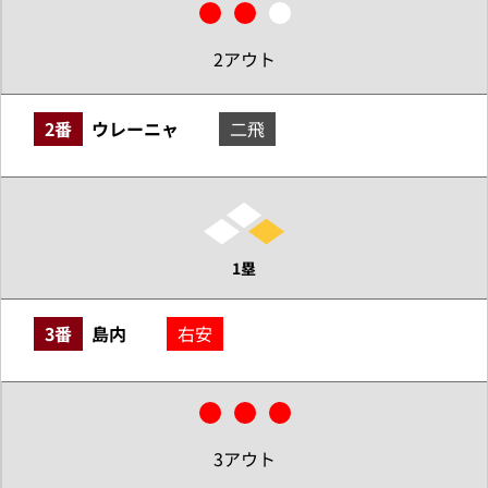
2アウト
2番
ウレーニャ
二飛
1塁
3番
島内
右安
3アウト