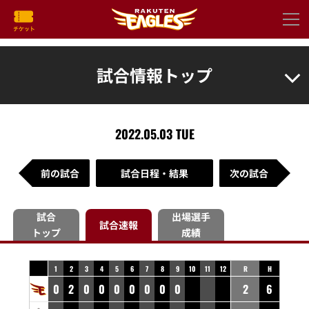
試合情報トップ
2022.05.03 TUE
前の試合
試合日程・結果
次の試合
試合
出場選手
試合速報
トップ
成績
1
2
3
4
5
6
7
8
9
10
11
12
R
H
0
2
0
0
0
0
0
0
0
2
6