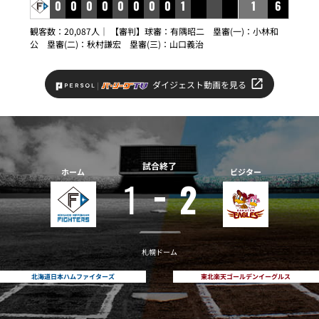
0
0
0
0
0
0
0
0
1
1
6
観客数：20,087人｜ 【審判】球審：有隅昭二 塁審(一)：小林和
公 塁審(二)：秋村謙宏 塁審(三)：山口義治
ダイジェスト動画を見る
試合終了
ホーム
ビジター
1
2
札幌ドーム
北海道日本ハムファイターズ
東北楽天ゴールデンイーグルス