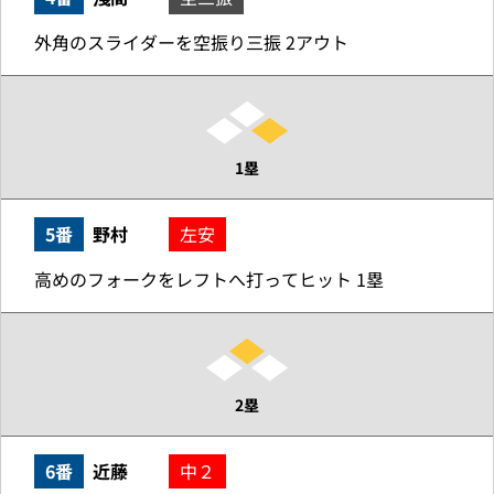
外角のスライダーを空振り三振 2アウト
1塁
5番
野村
左安
高めのフォークをレフトへ打ってヒット 1塁
2塁
6番
近藤
中２