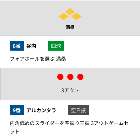
満塁
8番
谷内
四球
フォアボールを選ぶ 満塁
3アウト
9番
アルカンタラ
空三振
内角低めのスライダーを空振り三振 3アウトゲームセ
ット