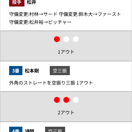
投手
松井
守備変更:村林→サード 守備変更:鈴木大→ファースト
守備変更:松井裕→ピッチャー
1アウト
3番
松本剛
空三振
外角のストレートを空振り三振 1アウト
2アウト
4番
淺間
空三振