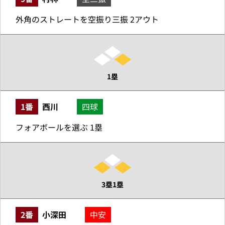
外角のストレートを空振り三振 2アウト
1塁
1番
西川
四球
フォアボールを選ぶ 1塁
3塁1塁
2番
小深田
中安