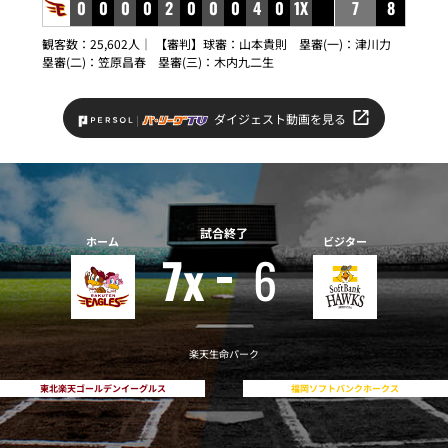
0
0
0
0
2
0
0
0
4
0
1X
7
8
観客数：25,602人｜ 【審判】球審：山本貴則 塁審(一)：津川力
塁審(二)：笠原昌春 塁審(三)：木内九二生
ダイジェスト動画を見る
試合終了
ホーム
ビジター
7x
6
楽天生命パーク
東北楽天ゴールデンイーグルス
福岡ソフトバンクホークス