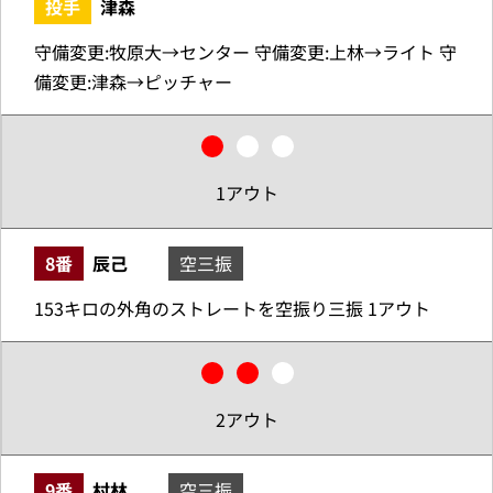
投手
津森
守備変更:牧原大→センター 守備変更:上林→ライト 守
備変更:津森→ピッチャー
1アウト
8番
辰己
空三振
153キロの外角のストレートを空振り三振 1アウト
2アウト
9番
村林
空三振