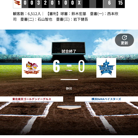
0
0
3
2
0
1
0
0
X
6
15
観客数：6,512人｜ 【審判】球審：鈴木宏基 塁審(一)：西本欣
司 塁審(二)：石山智也 塁審(三)：岩下健吾
更新
試合終了
ホーム
ビジター
6
0
静岡
東北楽天ゴールデンイーグルス
横浜DeNAベイスターズ