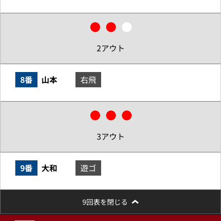
2アウト
8番
山本
右飛
3アウト
9番
大和
遊ゴ
9回表を閉じる