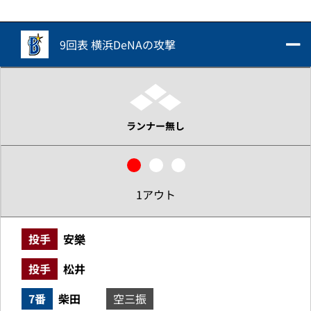
9回表 横浜DeNAの攻撃
ランナー無し
1アウト
投手
安樂
投手
松井
7番
柴田
空三振