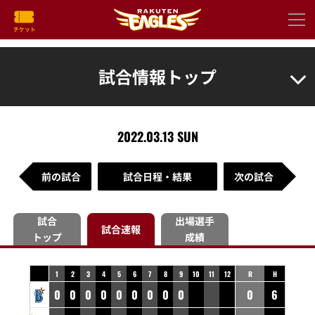
試合情報トップ
2022.03.13 SUN
前の試合
試合日程・結果
次の試合
試合
出場選手
試合速報
トップ
成績
1
2
3
4
5
6
7
8
9
10
11
12
R
H
0
0
0
0
0
0
0
0
0
0
6