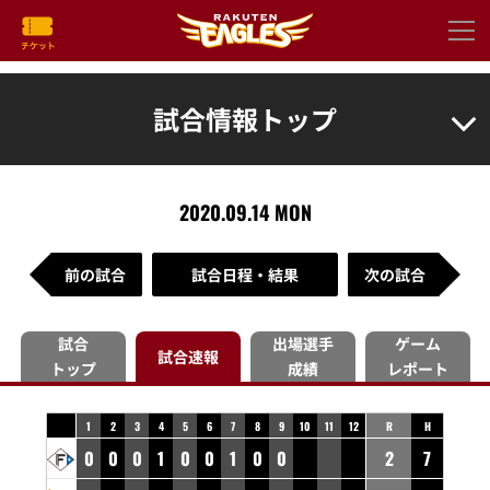
試合情報トップ
2020.09.14 MON
前の試合
試合日程・結果
次の試合
試合
出場選手
ゲーム
試合速報
トップ
成績
レポート
1
2
3
4
5
6
7
8
9
10
11
12
R
H
0
0
0
1
0
0
1
0
0
2
7