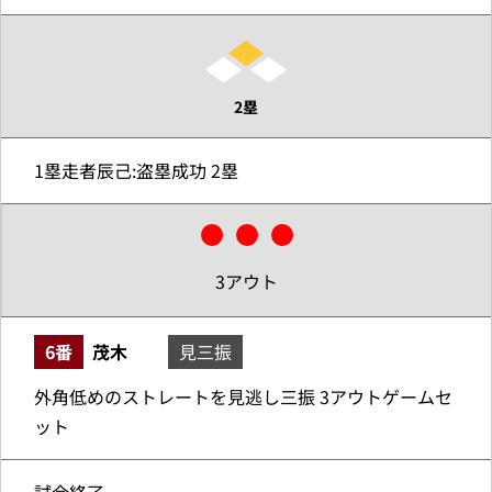
2塁
1塁走者辰己:盗塁成功 2塁
3アウト
6番
茂木
見三振
外角低めのストレートを見逃し三振 3アウトゲームセ
ット