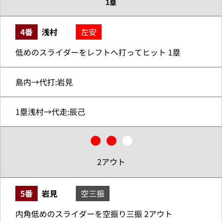
1塁
4番
浅村
左安
低めのスライダーをレフトへ打ってヒット 1塁
島内→代打:岩見
1塁浅村→代走:辰己
2アウト
5番
岩見
空三振
内角低めのスライダーを空振り三振 2アウト