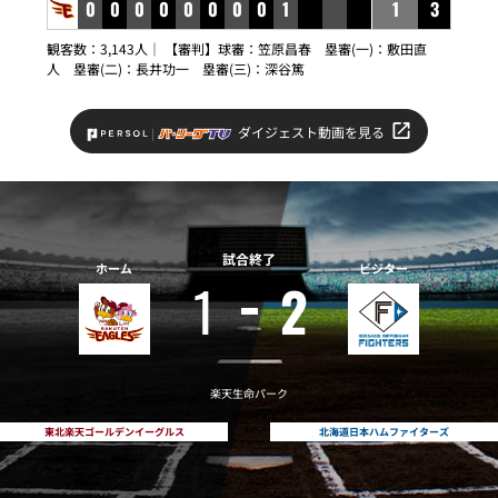
0
0
0
0
0
0
0
0
1
1
3
観客数：3,143人｜ 【審判】球審：笠原昌春 塁審(一)：敷田直
人 塁審(二)：長井功一 塁審(三)：深谷篤
ダイジェスト動画を見る
試合終了
ホーム
ビジター
1
2
楽天生命パーク
東北楽天ゴールデンイーグルス
北海道日本ハムファイターズ