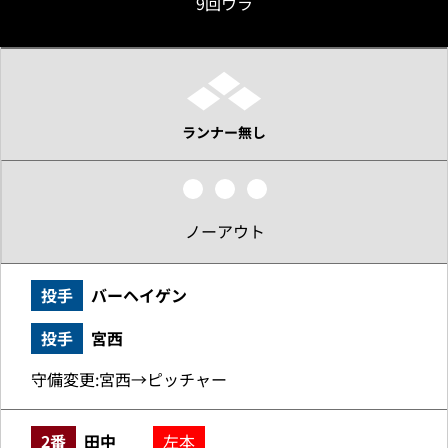
9回ウラ
ランナー無し
ノーアウト
投手
バーヘイゲン
投手
宮西
守備変更:宮西→ピッチャー
2番
田中
左本