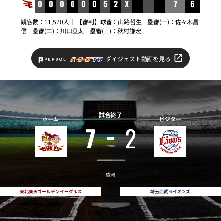
0
0
0
0
0
0
5
2
X
7
6
観客数：11,570人｜ 【審判】球審：山路哲生 塁審(一)：佐々木昌
信 塁審(二)：川口亘太 塁審(三)：秋村謙宏
ダイジェスト動画を見る
試合終了
ホーム
ビジター
7
2
盛岡
東北楽天ゴールデンイーグルス
埼玉西武ライオンズ