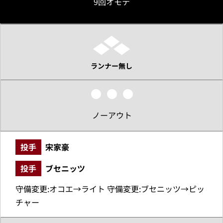
9回オモテ
ランナー無し
ノーアウト
投手
宋家豪
投手
ブセニッツ
守備変更:オコエ→ライト 守備変更:ブセニッツ→ピッ
チャー