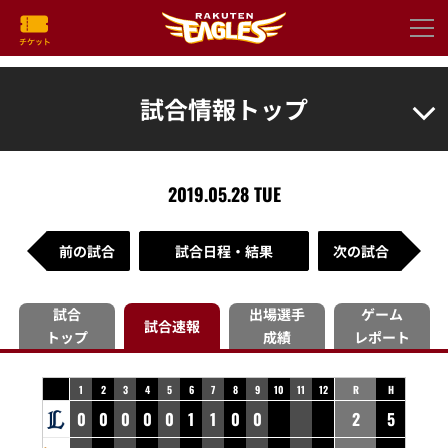
試合情報トップ
2019.05.28 TUE
前の試合
試合日程・結果
次の試合
試合
出場選手
ゲーム
試合速報
トップ
成績
レポート
1
2
3
4
5
6
7
8
9
10
11
12
R
H
0
0
0
0
0
1
1
0
0
2
5