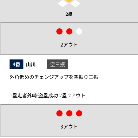
2塁
2アウト
4番
山川
空三振
外角低めのチェンジアップを空振り三振
1塁走者外崎:盗塁成功 2塁 2アウト
3アウト