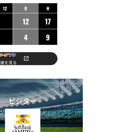
12
R
H
12
17
4
9
動画を見る
ビジター