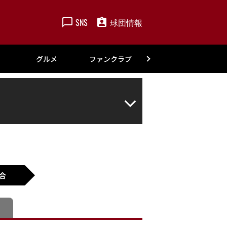
SNS
球団情報
楽天
グルメ
ファンクラブ
アカデミー
合