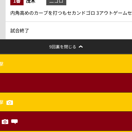
1番
茂木
二ゴロ
内角高めのカーブを打つもセカンドゴロ 3アウトゲーム
試合終了
9回裏を閉じる
撃
撃