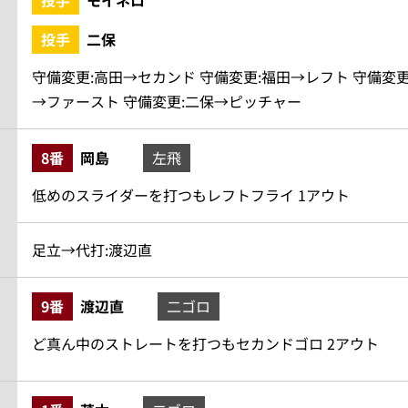
投手
モイネロ
投手
二保
守備変更:高田→セカンド 守備変更:福田→レフト 守備変更
→ファースト 守備変更:二保→ピッチャー
8番
岡島
左飛
低めのスライダーを打つもレフトフライ 1アウト
足立→代打:渡辺直
9番
渡辺直
二ゴロ
ど真ん中のストレートを打つもセカンドゴロ 2アウト