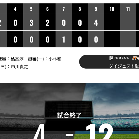
3
4
5
6
7
8
9
10
11
2
0
3
2
0
0
4
1
0
0
0
1
0
0
】球審：橘髙淳 塁審(一)：小林和
ダイジェスト
(三)：市川貴之
試合終了
4
12