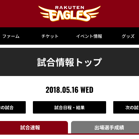
ファーム
チケット
イベント情報
グッズ
試合情報トップ
2018.05.16 WED
前の試合
試合日程・結果
次の試
試合速報
出場選手
成績