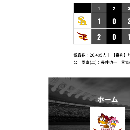
1
2
1
0
2
0
観客数：26,405人｜ 【審判
公 塁審(二)：長井功一 塁審
ホーム