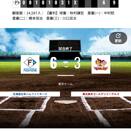
0
0
1
0
1
0
3
1
X
6
9
観客数：14,587人｜ 【審判】球審：秋村謙宏 塁審(一)：中村稔
塁審(二)：橋本信治 塁審(三)：川口亘太
更新
試合終了
ホーム
ビジター
6
3
東京ドーム
北海道日本ハムファイターズ
東北楽天ゴールデンイーグルス