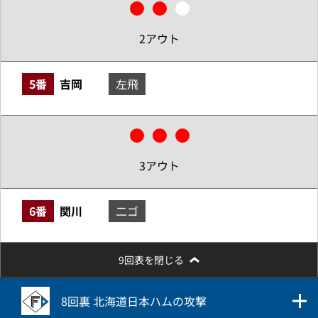
2アウト
5番
吉岡
左飛
3アウト
6番
関川
二ゴ
9回表を閉じる
8回裏 北海道日本ハムの攻撃