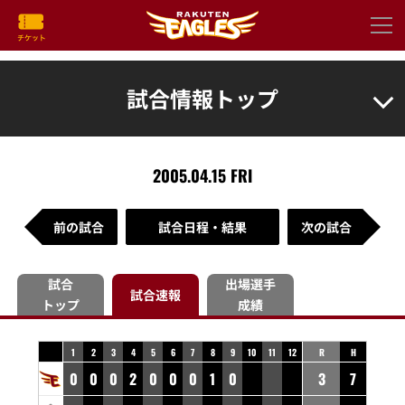
試合情報トップ
2005.04.15 FRI
前の試合
試合日程・結果
次の試合
試合
出場選手
試合速報
トップ
成績
1
2
3
4
5
6
7
8
9
10
11
12
R
H
0
0
0
2
0
0
0
1
0
3
7