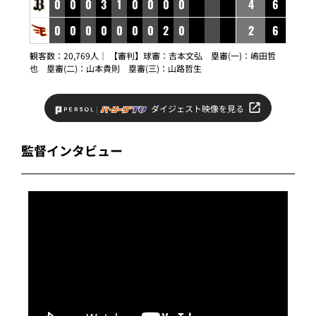
0
0
0
3
1
0
0
0
0
4
6
0
0
0
0
0
0
0
2
0
2
6
観客数：20,769人｜ 【審判】球審：吉本文弘 塁審(一)：嶋田哲
也 塁審(二)：山本貴則 塁審(三)：山路哲生
ダイジェスト映像を見る
監督インタビュー