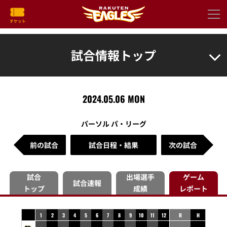
試合情報トップ
2024.05.06 MON
パーソル パ・リーグ
前の試合
試合日程・結果
次の試合
試合
出場選手
ゲーム
試合速報
トップ
成績
レポート
1
2
3
4
5
6
7
8
9
10
11
12
R
H