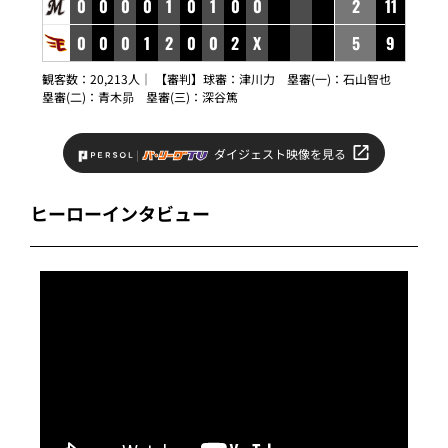
0
0
0
0
1
0
1
0
0
2
11
0
0
0
1
2
0
0
2
X
5
9
観客数：20,213人｜ 【審判】球審：津川力 塁審(一)：石山智也
塁審(二)：青木昴 塁審(三)：深谷篤
ダイジェスト映像を見る
ヒーローインタビュー