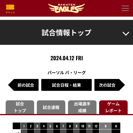
試合情報トップ
2024.04.12 FRI
パーソル パ・リーグ
前の試合
試合日程・結果
次の試合
試合
出場選手
ゲーム
試合速報
トップ
成績
レポート
1
2
3
4
5
6
7
8
9
10
11
12
R
H