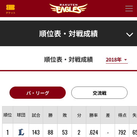
順位表・対戦成績
順位表・対戦成績
パ・リーグ
交流戦
順位
球団
試合
勝
敗
分
勝率
差
得点
失
1
143
88
53
2
.624
-
792
6