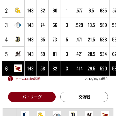
2
143
82
60
1
.577
6.5
685
5
3
143
74
66
3
.529
13.5
589
5
4
143
65
73
5
.471
21.5
538
5
5
143
59
81
3
.421
28.5
534
6
6
143
58
82
3
.414
29.5
520
5
チームロゴの説明
2018/10/13現在
パ・リーグ
交流戦