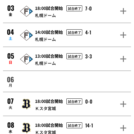
03
7-0
18:00試合開始
試合終了
金
札幌ドーム
04
4-1
14:00試合開始
試合終了
土
札幌ドーム
05
3-3
13:00試合開始
試合終了
日
札幌ドーム
06
月
07
0-0
18:00試合開始
試合終了
火
Ｋスタ宮城
08
14-1
18:00試合開始
試合終了
水
Ｋスタ宮城