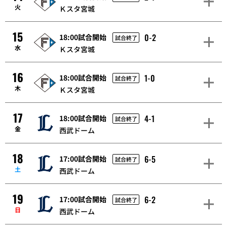
火
Ｋスタ宮城
15
0-2
18:00試合開始
試合終了
水
Ｋスタ宮城
16
1-0
18:00試合開始
試合終了
木
Ｋスタ宮城
17
4-1
18:00試合開始
試合終了
金
西武ドーム
18
6-5
17:00試合開始
試合終了
土
西武ドーム
19
6-2
17:00試合開始
試合終了
日
西武ドーム