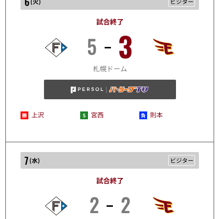
6
(
火
)
ビジター
試合終了
3
5
10/6
札幌ドーム
上沢
宮西
則本
7
(
水
)
ビジター
試合終了
2
2
10/7