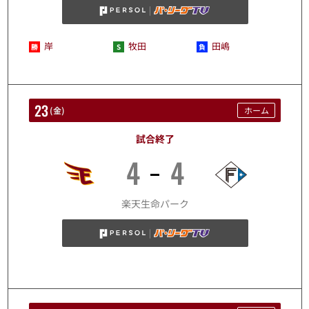
岸
牧田
田嶋
23
(
金
)
ホーム
試合終了
4
4
10/23
楽天生命パーク