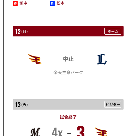
瀧中
松本
12
(
月
)
ホーム
10/12
中止
楽天生命パーク
13
(
火
)
ビジター
試合終了
3
4x