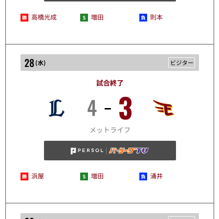
高橋光成
増田
則本
28
(
水
)
ビジター
試合終了
3
4
10/28
メットライフ
浜屋
増田
涌井