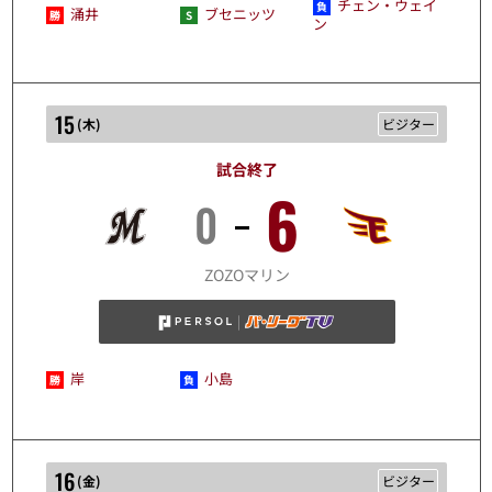
チェン・ウェイ
涌井
ブセニッツ
ン
15
(
木
)
ビジター
試合終了
6
0
10/15
ZOZOマリン
岸
小島
16
(
金
)
ビジター