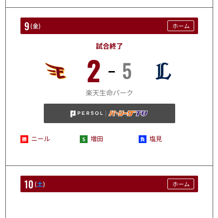
9
(
金
)
ホーム
試合終了
2
5
10/9
楽天生命パーク
ニール
増田
塩見
10
(
土
)
ホーム