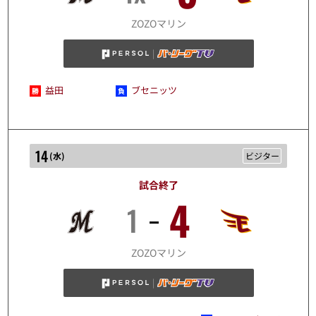
10/13
ZOZOマリン
益田
ブセニッツ
14
(
水
)
ビジター
試合終了
4
1
10/14
ZOZOマリン