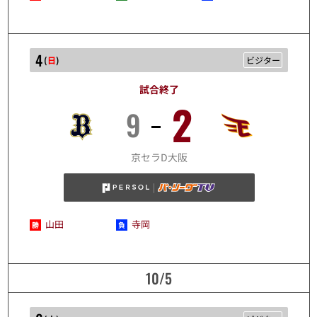
4
(
日
)
ビジター
試合終了
2
9
10/4
京セラD大阪
山田
寺岡
10/5