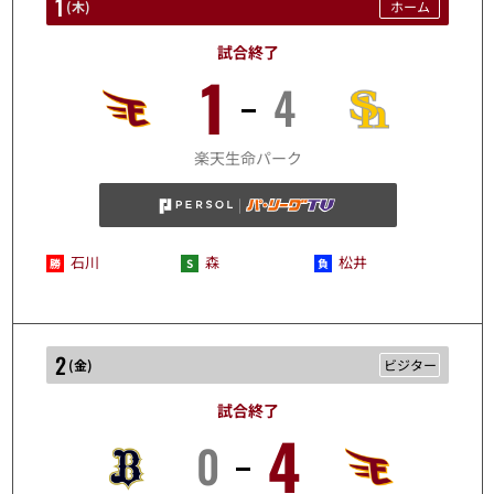
1
(
木
)
ホーム
試合終了
1
4
10/1
楽天生命パーク
石川
森
松井
2
(
金
)
ビジター
試合終了
4
0