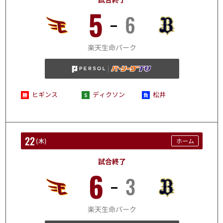
5
6
10/21
楽天生命パーク
ヒギンス
ディクソン
松井
22
(
木
)
ホーム
試合終了
6
3
10/22
楽天生命パーク