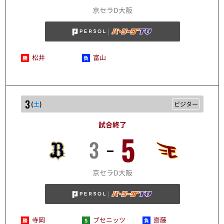
10/2
京セラD大阪
松井
富山
3
(
土
)
ビジター
試合終了
5
3
10/3
京セラD大阪
寺岡
ブセニッツ
齋藤