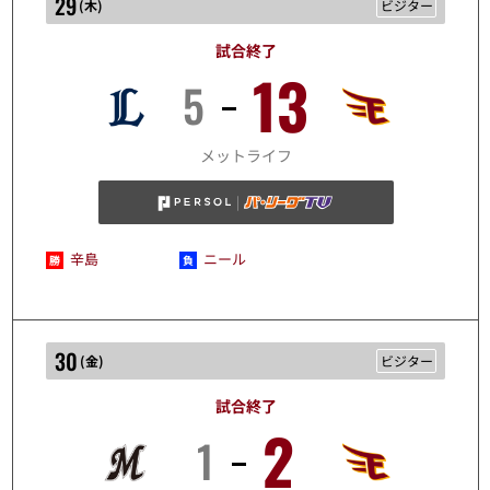
29
(
木
)
ビジター
試合終了
13
5
10/29
メットライフ
辛島
ニール
30
(
金
)
ビジター
試合終了
2
1