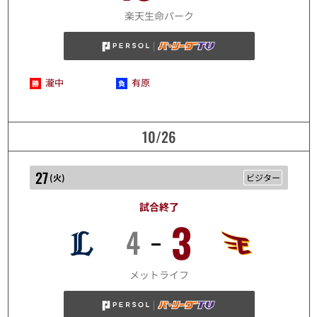
10/25
楽天生命パーク
瀧中
有原
10/26
27
(
火
)
ビジター
試合終了
3
4
10/27
メットライフ