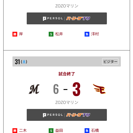
10/30
ZOZOマリン
岸
松井
澤村
31
(
土
)
ビジター
試合終了
3
6
10/31
ZOZOマリン
二木
益田
石橋