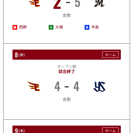
2
5
3/7
倉敷
西野
大嶺
辛島
8
(
水
)
ホーム
オープン戦
試合終了
4
4
3/8
倉敷
9
(
木
)
ホーム