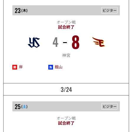
23
(
木
)
ビジター
オープン戦
試合終了
8
4
3/23
神宮
岸
館山
3/24
25
(
土
)
ビジター
オープン戦
試合終了