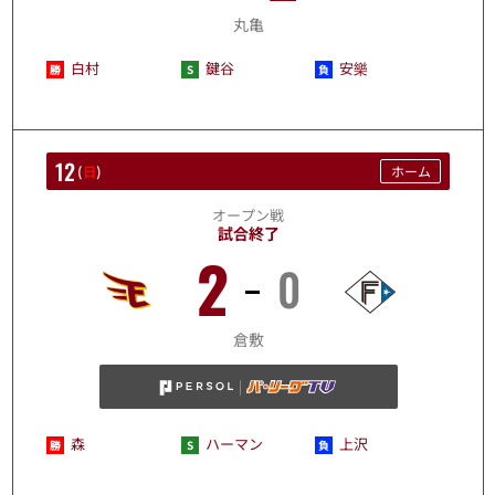
丸亀
白村
鍵谷
安樂
12
(
日
)
ホーム
オープン戦
試合終了
2
0
3/12
倉敷
森
ハーマン
上沢