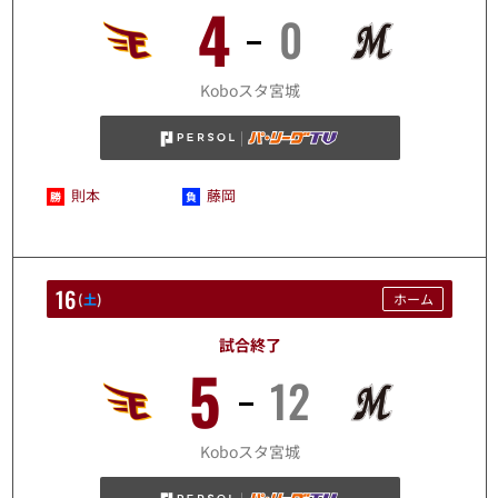
4
0
8/15
Koboスタ宮城
則本
藤岡
16
(
土
)
ホーム
試合終了
5
12
8/16
Koboスタ宮城