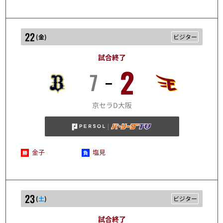
22
(
金
)
ビジター
試合終了
2
7
8/22
京セラD大阪
金子
塩見
23
(
土
)
ビジター
試合終了