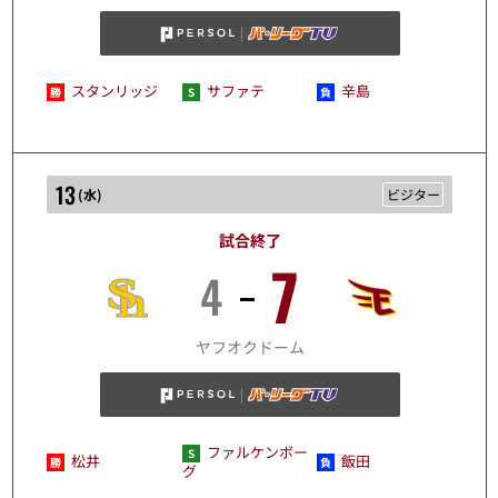
スタンリッジ
サファテ
辛島
13
(
水
)
ビジター
試合終了
7
4
8/13
ヤフオクドーム
ファルケンボー
松井
飯田
グ