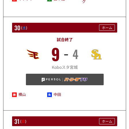
グ
30
(
土
)
ホーム
試合終了
9
4
8/30
Koboスタ宮城
横山
中田
31
(
日
)
ホーム