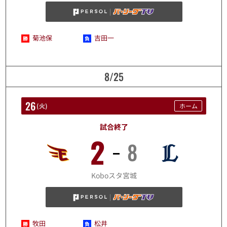
菊池保
吉田一
8/25
26
(
火
)
ホーム
試合終了
2
8
8/26
Koboスタ宮城
牧田
松井