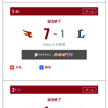
1
(
金
)
ホーム
試合終了
7
1
8/1
Koboスタ宮城
辛島
藤原
2
(
土
)
ホーム
試合終了