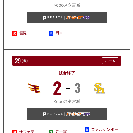
8/28
Koboスタ宮城
塩見
岡本
29
(
金
)
ホーム
試合終了
2
3
8/29
Koboスタ宮城
ファルケンボー
サファテ
五十嵐