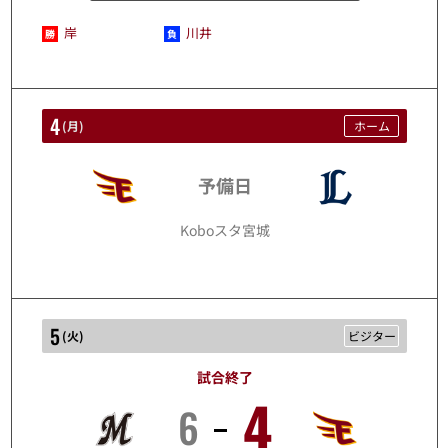
岸
川井
4
(
月
)
ホーム
予備日
8/4
Koboスタ宮城
5
(
火
)
ビジター
試合終了
4
6