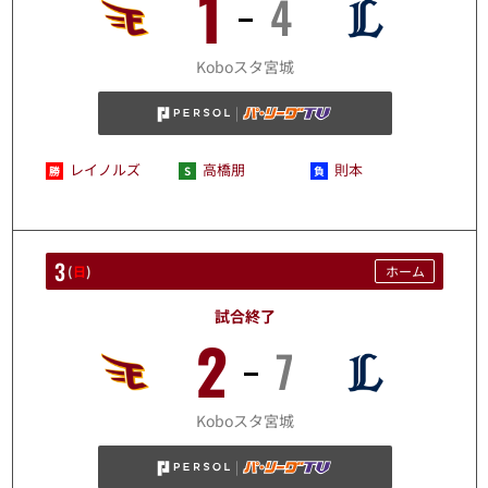
1
4
8/2
Koboスタ宮城
レイノルズ
高橋朋
則本
3
(
日
)
ホーム
試合終了
2
7
8/3
Koboスタ宮城