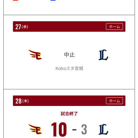
27
(
水
)
ホーム
8/27
中止
Koboスタ宮城
28
(
木
)
ホーム
試合終了
10
3