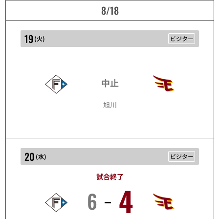
8/18
19
(
火
)
ビジター
8/19
中止
旭川
20
(
水
)
ビジター
試合終了
4
6
8/20