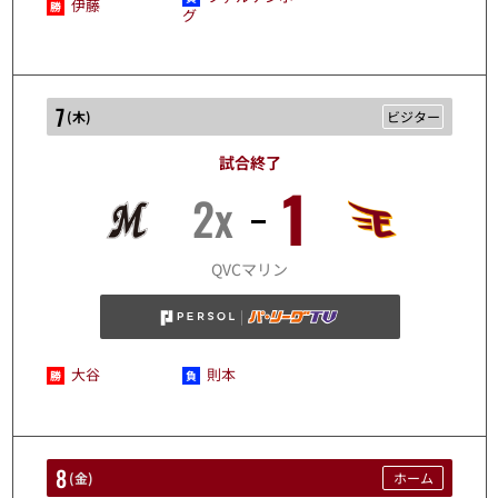
伊藤
グ
7
(
木
)
ビジター
試合終了
1
2x
8/7
QVCマリン
大谷
則本
8
(
金
)
ホーム