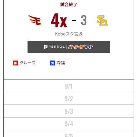
試合終了
4x
3
8/31
Koboスタ宮城
クルーズ
森福
9/1
9/2
9/3
9/4
9/5