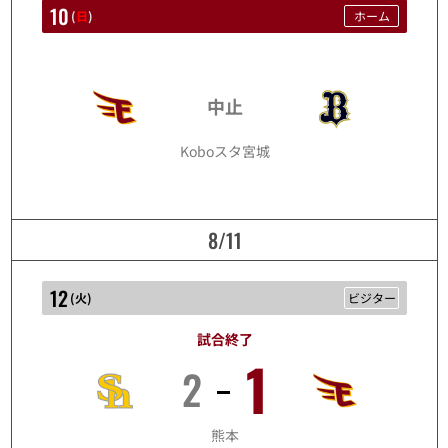
10
(
日
)
ホーム
8/10
中止
Koboスタ宮城
8/11
12
(
火
)
ビジター
試合終了
1
2
8/12
熊本