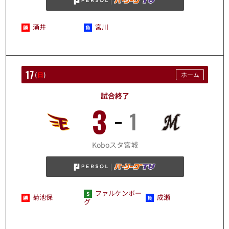
涌井
宮川
17
(
日
)
ホーム
試合終了
3
1
8/17
Koboスタ宮城
ファルケンボー
菊池保
成瀬
グ