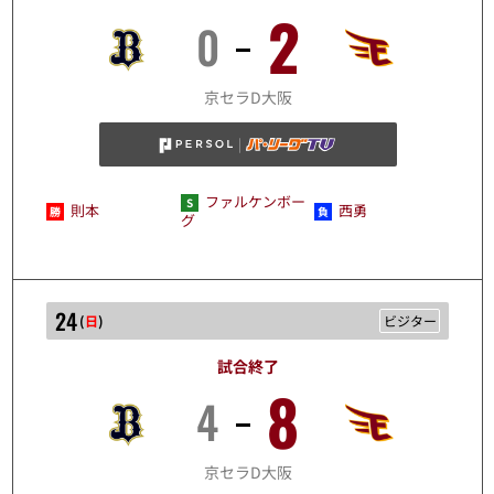
2
0
8/23
京セラD大阪
ファルケンボー
則本
西勇
グ
24
(
日
)
ビジター
試合終了
8
4
8/24
京セラD大阪