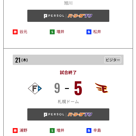
旭川
谷元
増井
松井
21
(
木
)
ビジター
試合終了
5
9
8/21
札幌ドーム
浦野
増井
辛島