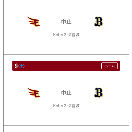
8/8
中止
Koboスタ宮城
9
(
土
)
ホーム
8/9
中止
Koboスタ宮城