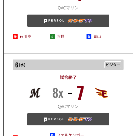
8/5
QVCマリン
石川歩
西野
青山
6
(
水
)
ビジター
試合終了
7
8x
8/6
QVCマリン
ファルケンボー