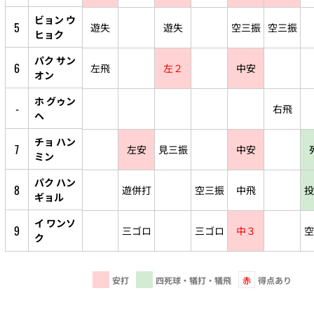
ビョン ウ
5
遊失
遊失
空三振
空三振
ヒョク
パク サン
6
左飛
左２
中安
オン
ホ グゥン
-
右飛
ヘ
チョ ハン
7
左安
見三振
中安
ミン
パク ハン
8
遊併打
空三振
中飛
投
ギョル
イ ワンソ
9
三ゴロ
三ゴロ
中３
空
ク
安打
四死球・犠打・犠飛
赤
得点あり