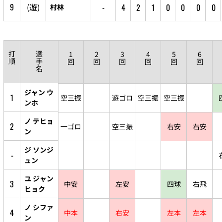
9
(遊)
-
4
2
1
0
0
0
0
村林
打
選
1
2
3
4
5
6
順
手
回
回
回
回
回
回
名
ジャン ウ
1
空三振
遊ゴロ
空三振
空三振
ンホ
ノ テヒョ
2
一ゴロ
空三振
右安
右安
ン
ジ ソンジ
-
ュン
ユ ジャン
3
中安
左安
四球
右飛
ヒョク
ノ シファ
4
中本
右安
左本
左本
ン