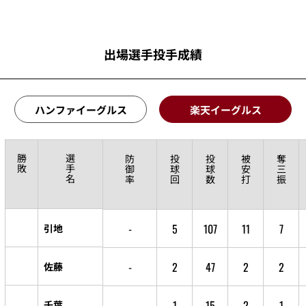
出場選手投手成績
ハンファイーグルス
楽天イーグルス
勝
選
防
投
投
被
奪
敗
手
御
球
球
安
三
名
率
回
数
打
振
-
5
107
11
7
引地
-
2
47
2
2
佐藤
-
1
15
2
1
千葉