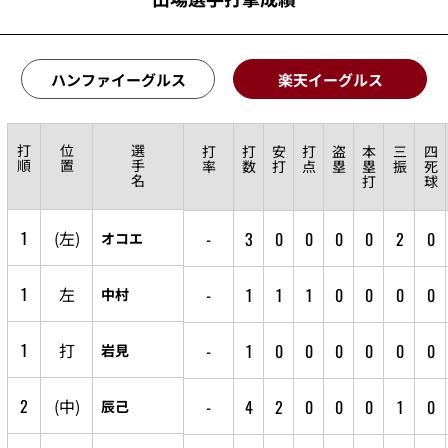
ハンファイーグルス
楽天イーグルス
打
位
選
打
打
安
打
盗
本
三
四
順
置
手
率
数
打
点
塁
塁
振
死
名
打
球
1
(左)
-
3
0
0
0
0
2
0
オコエ
1
左
-
1
1
1
0
0
0
0
中村
1
打
-
1
0
0
0
0
0
0
岩見
2
(中)
-
4
2
0
0
0
1
0
辰己