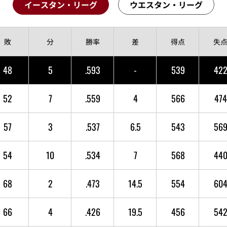
イースタン・リーグ
ウエスタン・リーグ
敗
分
勝率
差
得点
失
48
5
.593
-
539
42
52
7
.559
4
566
474
57
3
.537
6.5
543
56
54
10
.534
7
568
44
68
2
.473
14.5
554
60
66
4
.426
19.5
456
54