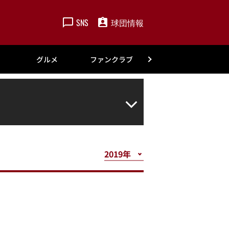
SNS
球団情報
楽天
グルメ
ファンクラブ
アカデミー