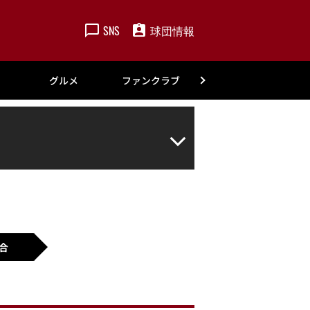
SNS
球団情報
楽天
グルメ
ファンクラブ
アカデミー
合