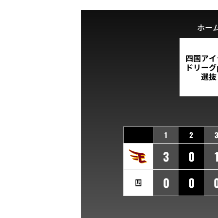
ホー
四国アイ
ドリーグp
選抜
1
2
3
0
0
0