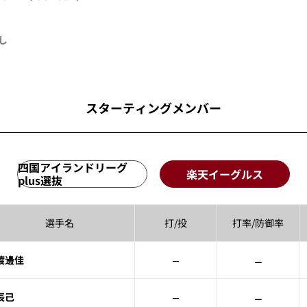
し
スターティングメンバー
四国アイランドリーグ
楽天イーグルス
plus選抜
選手名
打/投
打率/
防御率
–
–
渡邊佳
–
–
辰己