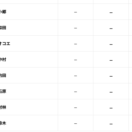
–
–
小郷
–
–
和田
–
–
オコエ
–
–
中村
–
–
内田
–
–
石原
–
–
村林
–
–
鈴木