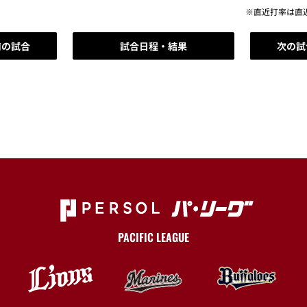
※直近打率は直
前の試合
試合日程・結果
次の試
PACIFIC LEAGUE