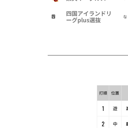
四国アイランドリ
な
ーグplus選抜
打順
位置
1
遊
2
中