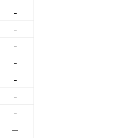
–
–
–
–
–
–
–
—