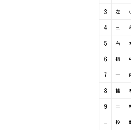
3
左
4
三
5
右
6
指
7
一
8
捕
9
二
–
投