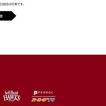
近5試合の打率です。
合