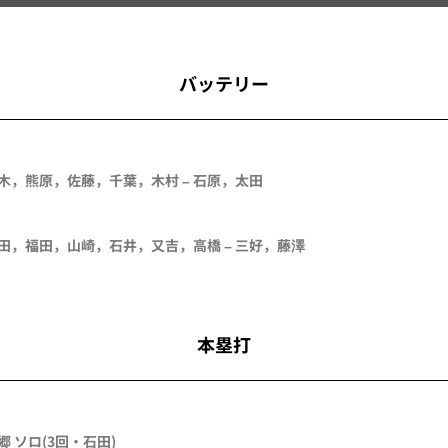
バッテリー
木，熊原，佐藤，千葉，木村 – 石原，太田
田，福田，山崎，石井，又吉，高橋 – 三好，藤澤
本塁打
郷 ソロ(3回・石田)