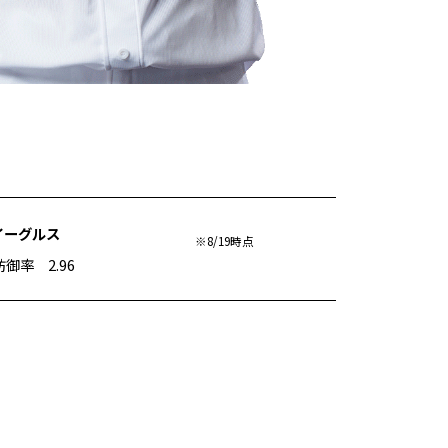
天イーグルス
※8/19時点
防御率 2.96