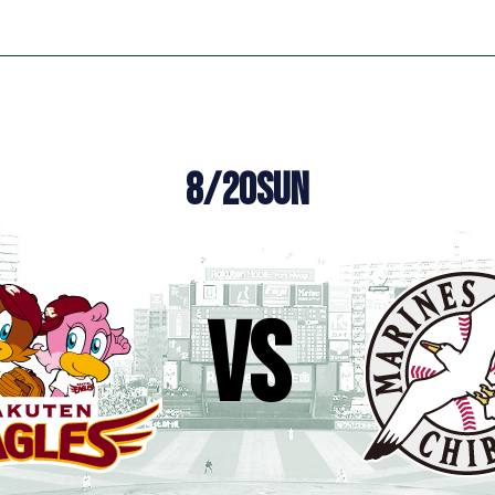
8/20
SUN
vs