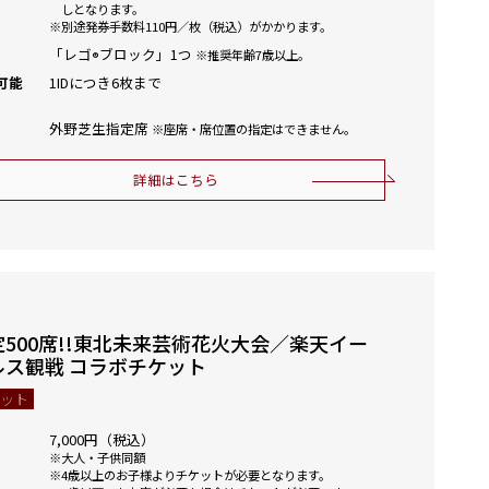
しとなります。
別途発券手数料110円／枚（税込）がかかります。
「レゴ
ブロック」1つ
推奨年齢7歳以上。
®
可能
1IDにつき6枚まで
外野芝生指定席
座席・席位置の指定はできません。
詳細はこちら
定500席!!東北未来芸術花火大会／楽天イー
ルス観戦 コラボチケット
ケット
7,000円（税込）
大人・子供同額
4歳以上のお子様よりチケットが必要となります。