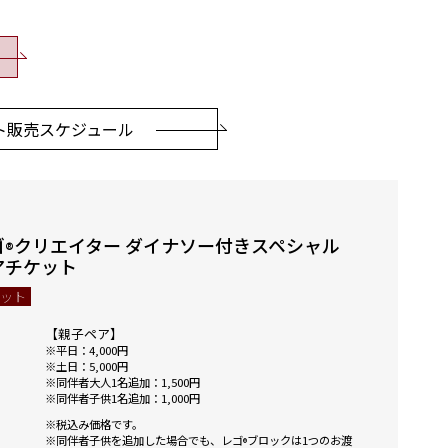
ト販売スケジュール
ゴ
クリエイター ダイナソー付きスペシャル
®
アチケット
ケット
【親子ペア】
平日：4,000円
土日：5,000円
同伴者大人1名追加：1,500円
同伴者子供1名追加：1,000円
税込み価格です。
同伴者子供を追加した場合でも、レゴ
ブロックは1つのお渡
®