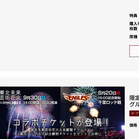
特典
購入
枚数
席種
限
グ
チ
価格