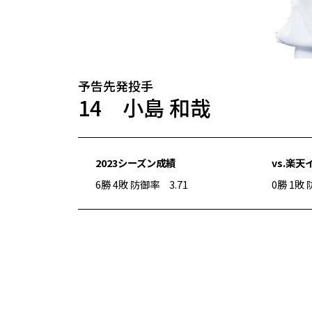
予告先発投手
14 小島 和哉
2023シーズン成績
vs.楽
6勝 4敗 防御率 3.71
0勝 1敗 