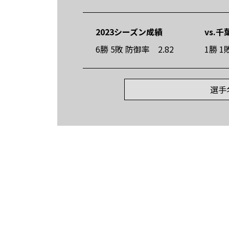
2023シーズン成績
vs.
6勝 5敗 防御率 2.82
1勝 1
選手