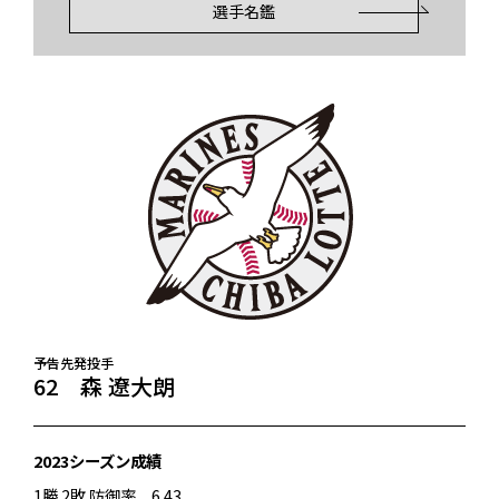
選手名鑑
予告先発投手
62 森 遼大朗
2023シーズン成績
1勝 2敗 防御率 6.43