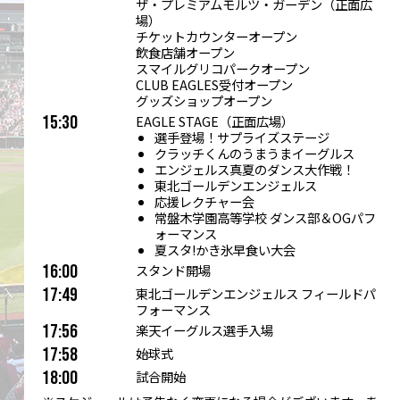
ザ・プレミアムモルツ・ガーデン（正面広
場）
チケットカウンターオープン
飲食店舗オープン
スマイルグリコパークオープン
CLUB EAGLES受付オープン
グッズショップオープン
15:30
EAGLE STAGE（正面広場）
選手登場！サプライズステージ
クラッチくんのうまうまイーグルス
エンジェルス真夏のダンス大作戦！
東北ゴールデンエンジェルス
応援レクチャー会
常盤木学園高等学校 ダンス部＆OGパフ
ォーマンス
夏スタ!かき氷早食い大会
16:00
スタンド開場
17:49
東北ゴールデンエンジェルス フィールドパ
フォーマンス
17:56
楽天イーグルス選手入場
17:58
始球式
18:00
試合開始