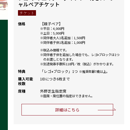
ャルペアチケット
チケット
価格
【親子ペア】
平日：4,000円
土日：5,000円
同伴者大人1名追加：1,500円
同伴者子供1名追加：1,000円
税込み価格です。
同伴者子供を追加した場合でも、レゴ
ブロックは1つ
®
のお渡しとなります。
別途発券手数料110円／枚（税込）がかかります。
特典
「レゴ
ブロック」1つ
推奨年齢7歳以上。
®
購入可能
1IDにつき6枚まで
枚数
席種
外野芝生指定席
座席・席位置の指定はできません。
詳細はこちら