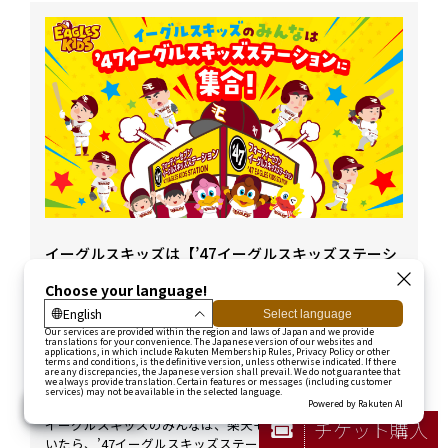
イーグルスキッズは【’47イーグルスキッズステーシ
ョン】に集合!
イベント
2023シーズンの’47イーグルスキッズステーションは、ガラポ
ンに挑戦できたり、あいうえお・アルファベット表、算数／
英語学習プリントなど、年齢に応じたプレゼントがもらえた
りする、イーグルスキッズが楽しめるスポットです！
イーグルスキッズのみんなは、楽天モバイルパーク宮城につ
チケット購入
いたら、’47イーグルスキッズステーションに立ち寄ろう！