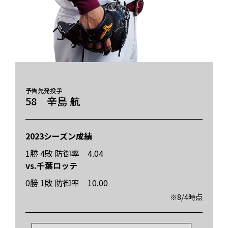
予告先発投手
58 辛島 航
2023シーズン成績
1勝 4敗 防御率 4.04
vs.千葉ロッテ
0勝 1敗 防御率 10.00
※8/4時点