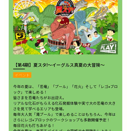
【第4期】夏スタ!～イーグルス真夏の大冒険～
イベント
今年の夏は、「恐竜」「プール」「花火」そして「レゴ
ブロ
®
ック」で楽しめる！
皆さまを恐竜たちがお出迎え。
リアルな化石がもらえる化石発掘体験や実寸大の恐竜の大き
さを見て学べるエリアも登場。
毎年大人気「滝プール」で楽しめることはもちろん、今年は
さらにレゴ
ブロックのワークショップも多数開催予定！
®
毎日花火も打ちあがる！
今年の夏は、楽天モバイルパーク宮城で大冒険をしよう！