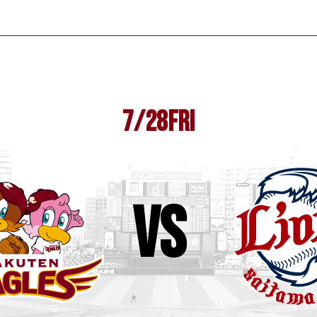
7/28
FRI
vs