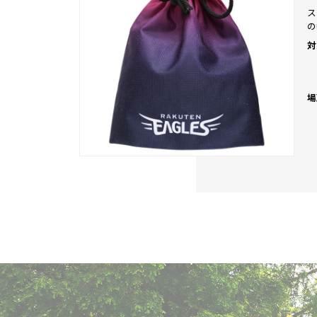
ス
の
対
場