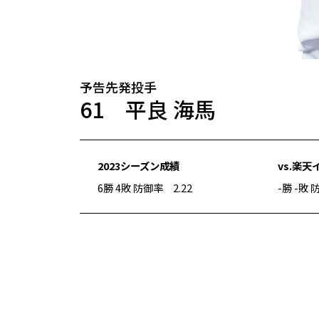
予告先発投手
61 平良 海馬
2023シーズン成績
vs.楽
6勝 4敗 防御率 2.22
-勝 -敗 