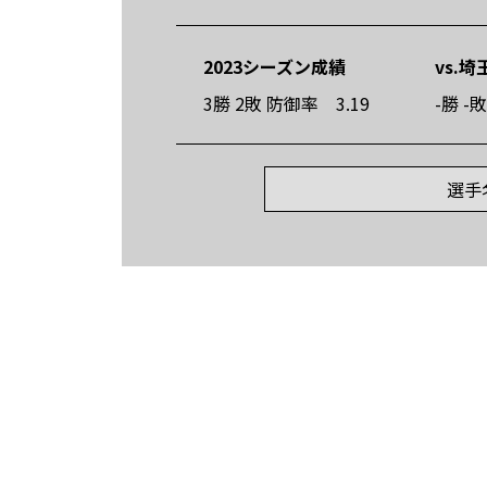
2023シーズン成績
vs.
3勝 2敗 防御率 3.19
-勝 -
選手