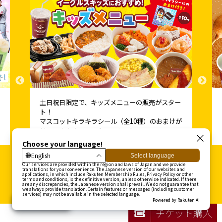
ー
東北6県の名物がスタジアムで味わえます。お食
事からデザートまで、東北のウマいを食べ尽くそ
が
う！
チケット購入