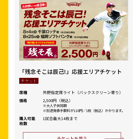
「残念そこは辰己!」応援エリアチケット
チケット
席種
外野指定席ライト（バックスクリーン寄り）
価格
2,500円（税込）
大人子供同額
別途発券手数料が110円／1枚（税込）かかります。
購入可能
1試合最大14枚まで
枚数
チケットを買う