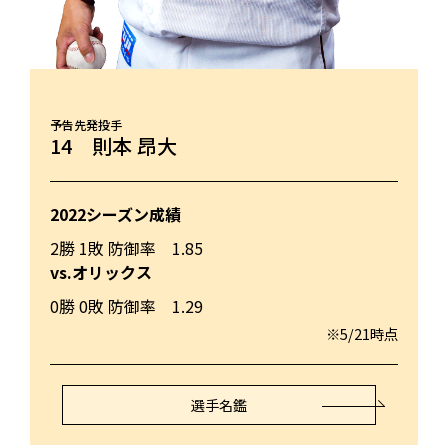
予告先発投手
14 則本 昂大
2022シーズン成績
2勝 1敗 防御率 1.85
vs.オリックス
0勝 0敗 防御率 1.29
※5/21時点
選手名鑑