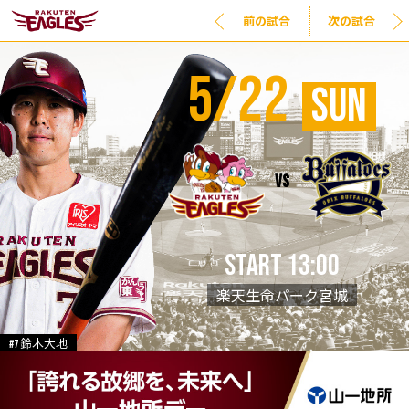
前の試合
次の試合
5/22
SUN
vs
START 13:00
楽天生命パーク宮城
#7 鈴木大地