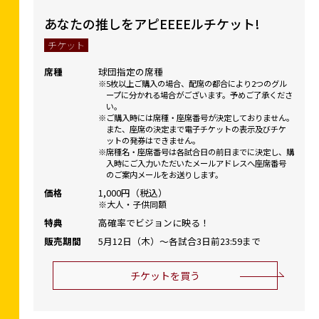
あなたの推しをアピEEEEルチケット!
チケット
席種
球団指定の席種
5枚以上ご購入の場合、配席の都合により2つのグル
ープに分かれる場合がございます。予めご了承くださ
い。
ご購入時には席種・座席番号が決定しておりません。
また、座席の決定まで電子チケットの表示及びチケ
ットの発券はできません。
席種名・座席番号は各試合日の前日までに決定し、購
入時にご入力いただいたメールアドレスへ座席番号
のご案内メールをお送りします。
価格
1,000円（税込）
大人・子供同額
特典
高確率でビジョンに映る！
販売期間
5月12日（木）～各試合3日前23:59まで
チケットを買う