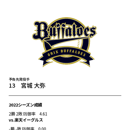
予告先発投手
13 宮城 大弥
2022シーズン成績
2勝 2敗 防御率 4.61
vs.楽天イーグルス
-勝 -敗 防御率 0.00