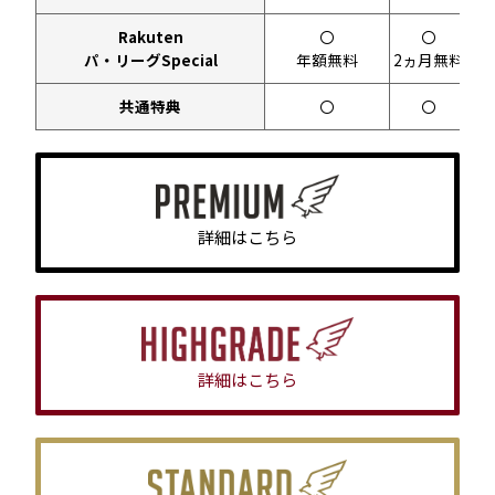
Rakuten
〇
〇
パ・リーグSpecial
年額無料
2ヵ月無料
2
共通特典
〇
〇
詳細はこちら
詳細はこちら