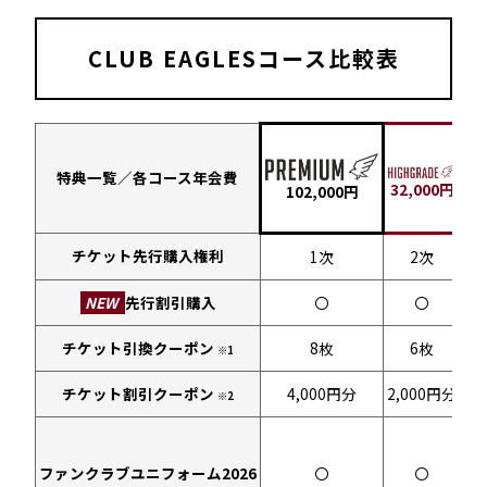
CLUB EAGLESコース比較表
特典一覧／各コース年会費
32,000円
12
102,000円
チケット先行購入権利
1次
2次
NEW
先行割引購入
〇
〇
チケット引換クーポン
8枚
6枚
※1
チケット割引クーポン
4,000円分
2,000円分
※2
ファンクラブユニフォーム2026
〇
〇