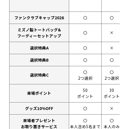
ファンクラブキャップ2026
〇
〇
ミズノ製トートバッグ&
〇
×
フーディーセットアップ
選択特典A
〇
×
選択特典B
〇
〇
〇
〇
選択特典C
2つ選択
2つ選択
1
50
30
来場ポイント
ポイント
ポイント
ポ
グッズ10%OFF
〇
×
来場者プレゼント
〇
〇
お取り置きサービス
本人含め5名まで
本人のみ