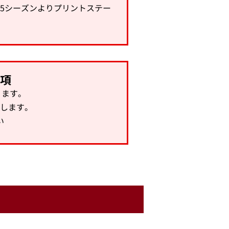
25シーズンよりプリントステー
事項
ります。
します。
い