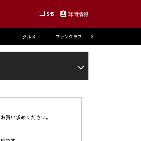
SNS
球団情報
楽天
グルメ
ファンクラブ
アカデミー
、お買い求めください。
制度です。