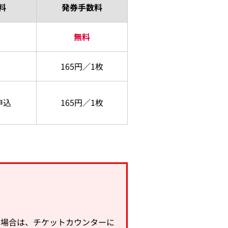
料
発券手数料
無料
165円／1枚
申込
165円／1枚
。
の場合は、チケットカウンターに