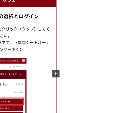
の選択とログイン
をクリック（タップ）してく
席
さい。
席種（エリア・位
要です。（年間シートオーナ
おま
ンサー除く）
条件設定・人数設
はおまかせで