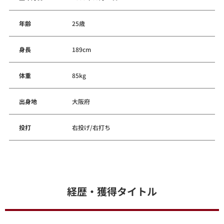
年齢
25歳
身長
189cm
体重
85kg
出身地
大阪府
投打
右投げ/右打ち
経歴・獲得タイトル