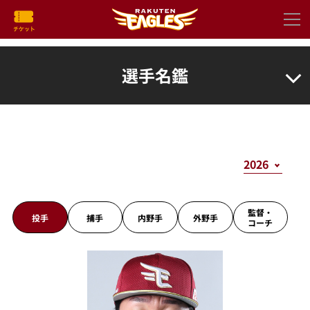
選手名鑑
監督・
投手
捕手
内野手
外野手
コーチ