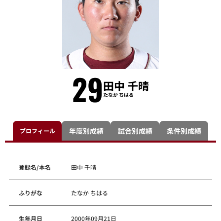
29
田中 千晴
たなか ちはる
年度別成績
試合別成績
条件別成績
プロフィール
登録名/本名
田中 千晴
ふりがな
たなか ちはる
生年月日
2000年09月21日