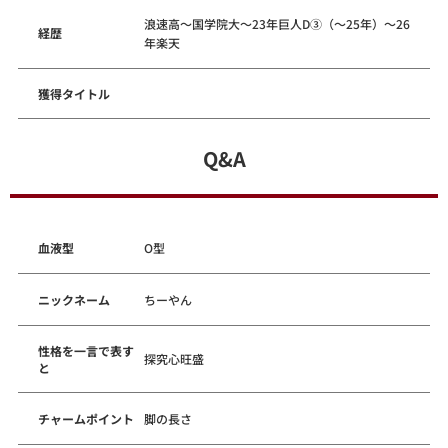
浪速高～国学院大～23年巨人D③（～25年）～26
経歴
年楽天
獲得タイトル
Q&A
血液型
O型
ニックネーム
ちーやん
性格を一言で表す
探究心旺盛
と
チャームポイント
脚の長さ