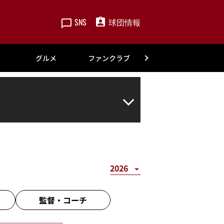
SNS
球団情報
楽天
グルメ
ファンクラブ
アカデミー
監督・
コーチ