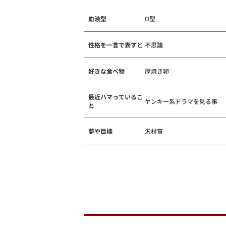
血液型
O型
性格を一言で表すと
不思議
好きな食べ物
厚焼き卵
最近ハマっているこ
ヤンキー系ドラマを見る事
と
夢や目標
沢村賞