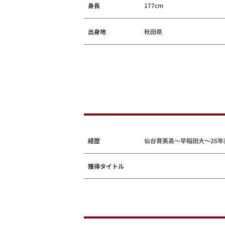
身長
177cm
出身地
秋田県
経歴
仙台育英高～早稲田大～26年
獲得タイトル