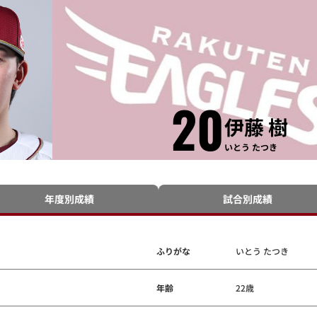
20
伊藤 樹
いとう たつき
年度別成績
試合別成績
ふりがな
いとう たつき
年齢
22歳