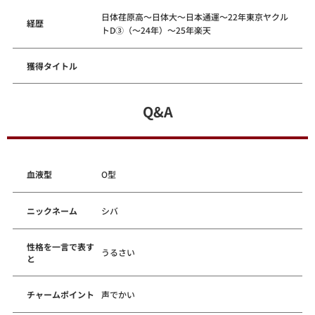
日体荏原高～日体大～日本通運～22年東京ヤクル
経歴
トD③（～24年）～25年楽天
獲得タイトル
Q&A
血液型
O型
ニックネーム
シバ
性格を一言で表す
うるさい
と
チャームポイント
声でかい