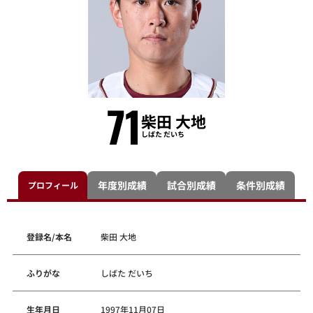
71
柴田 大地
しばた だいち
年度別成績
試合別成績
条件別成績
プロフィール
登録名/本名
柴田 大地
ふりがな
しばた だいち
生年月日
1997年11月07日