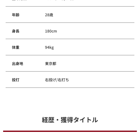
年齢
28歳
身長
180cm
体重
94kg
出身地
東京都
投打
右投げ/右打ち
経歴・獲得タイトル