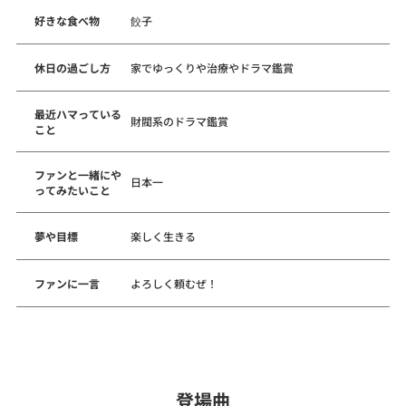
好きな食べ物
餃子
休日の過ごし方
家でゆっくりや治療やドラマ鑑賞
最近ハマっている
財閥系のドラマ鑑賞
こと
ファンと一緒にや
日本一
ってみたいこと
夢や目標
楽しく生きる
ファンに一言
よろしく頼むぜ！
登場曲