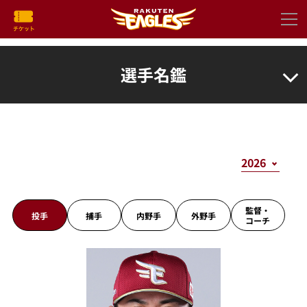
選手名鑑
監督・
投手
捕手
内野手
外野手
コーチ