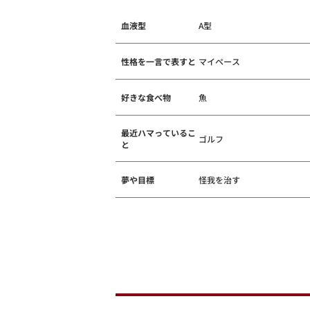
血液型
A型
性格を一言で表すと
マイペース
好きな食べ物
魚
最近ハマっているこ
ゴルフ
と
夢や目標
怪我を治す