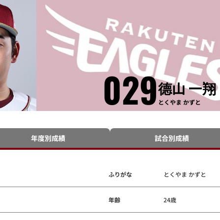
029
德山 一翔
とくやま かずと
年度別成績
試合別成績
ふりがな
とくやま かずと
年齢
24歳