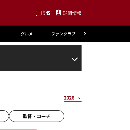
SNS
球団情報
楽天
グルメ
ファンクラブ
アカデミー
監督・
コーチ