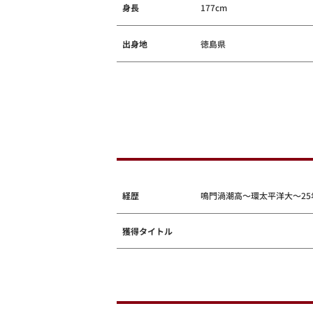
身長
177cm
出身地
徳島県
経歴
鳴門渦潮高～環太平洋大～25
獲得タイトル