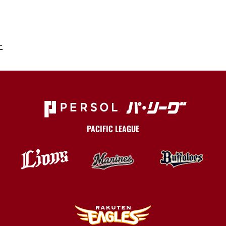
二
PACIFIC LEAGUE