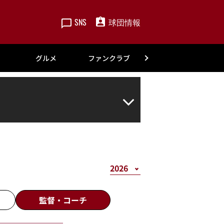
SNS
球団情報
楽天
グルメ
ファンクラブ
アカデミー
監督・
コーチ