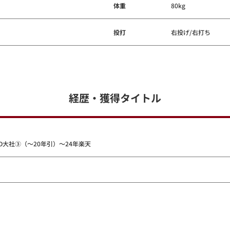
体重
80kg
投打
右投げ/右打ち
経歴・獲得タイトル
D大社③（～20年引）～24年楽天