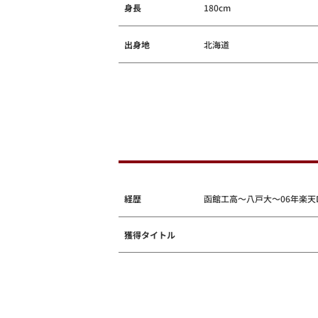
身長
180cm
出身地
北海道
経歴
函館工高～八戸大～06年楽天
獲得タイトル